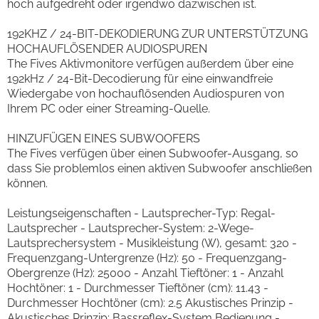
hoch aufgedreht oder irgendwo dazwischen ist.
192KHZ / 24-BIT-DEKODIERUNG ZUR UNTERSTÜTZUNG
HOCHAUFLÖSENDER AUDIOSPUREN
The Fives Aktivmonitore verfügen außerdem über eine
192kHz / 24-Bit-Decodierung für eine einwandfreie
Wiedergabe von hochauflösenden Audiospuren von
Ihrem PC oder einer Streaming-Quelle.
HINZUFÜGEN EINES SUBWOOFERS
The Fives verfügen über einen Subwoofer-Ausgang, so
dass Sie problemlos einen aktiven Subwoofer anschließen
können.
Leistungseigenschaften - Lautsprecher-Typ: Regal-
Lautsprecher - Lautsprecher-System: 2-Wege-
Lautsprechersystem - Musikleistung (W), gesamt: 320 -
Frequenzgang-Untergrenze (Hz): 50 - Frequenzgang-
Obergrenze (Hz): 25000 - Anzahl Tieftöner: 1 - Anzahl
Hochtöner: 1 - Durchmesser Tieftöner (cm): 11.43 -
Durchmesser Hochtöner (cm): 2.5 Akustisches Prinzip -
Akustisches Prinzip: Bassreflex-System Bedienung -