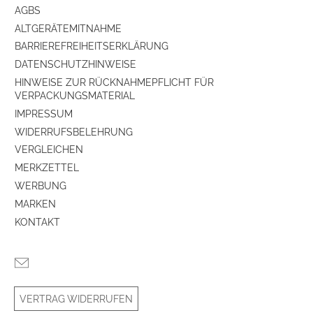
AGBS
Gehäuse-Material
Gehäuse aus MDF-Platten
ALTGERÄTEMITNAHME
BARRIEREFREIHEITSERKLÄRUNG
Farben
DATENSCHUTZHINWEISE
HINWEISE ZUR RÜCKNAHMEPFLICHT FÜR
Gehäuse-Farben
schwarz
VERPACKUNGSMATERIAL
IMPRESSUM
Gehäuseeigenschaften
WIDERRUFSBELEHRUNG
VERGLEICHEN
Anzahl der Lautsprecherboxen
2
MERKZETTEL
WERBUNG
Bauform
Klein-/Regal-Lautsprecher
MARKEN
Baßreflex-System
ja
KONTAKT
Farbe
schwarz
Akustisches Prinzip
VERTRAG WIDERRUFEN