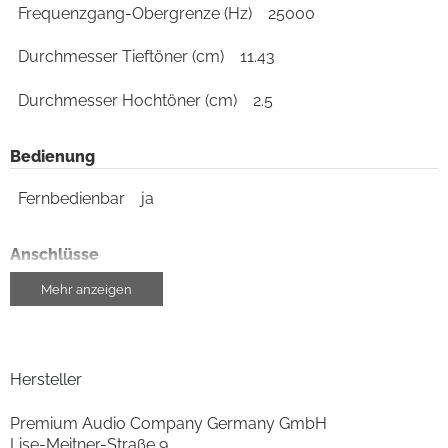
Frequenzgang-Obergrenze (Hz)
25000
Durchmesser Tieftöner (cm)
11.43
Durchmesser Hochtöner (cm)
2.5
Bedienung
Fernbedienbar
ja
Anschlüsse
Mehr anzeigen
Bluetooth-Schnittstelle
ja
USB-Schnittstelle
ja
Hersteller
Anzahl Digital-Optisch (IN)
1
Premium Audio Company Germany GmbH
Subwoofer (OUT)
ja
Lise-Meitner-Straße 9