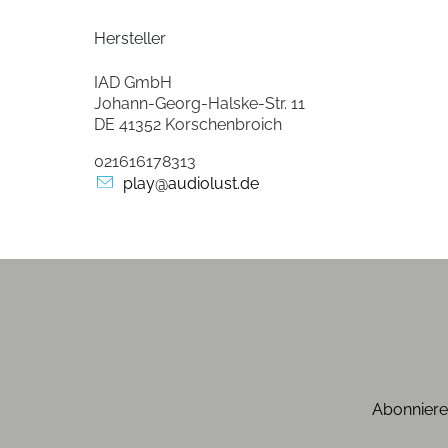
Hersteller
IAD GmbH
Johann-Georg-Halske-Str. 11
DE 41352 Korschenbroich
021616178313
play@audiolust.de
Abonniere