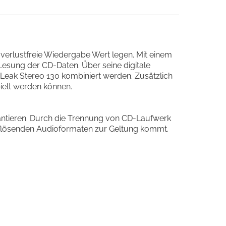
verlustfreie
Wiedergabe
Wert
legen
.
Mit
einem
Lesung
der
CD
-
Daten
.
Ü
ber
seine
digitale
Leak
Stereo
130
kombiniert
werden
.
Zus
ä
tzlich
elt
werden
k
ö
nnen
.
ntieren
.
Durch
die
Trennung
von
CD
-
Laufwerk
l
ö
senden
Audioformaten
zur
Geltung
kommt
.