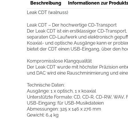
Beschreibung
Informationen zur Produkts
Leak CDT (walnuss)
Leak CDT
–
Der
hochwertige
CD
-
Transport
Der
Leak
CDT
ist
ein
erstklassiger
CD
-
Transport
separaten
CD
-
Laufwerk
und
elektronisch
gepuff
Koaxial
-
und
optische
Ausg
ä
nge
kann
er
proble
bietet
der
CDT
einen
USB
-
Eingang
,
ü
ber
den
ho
Kompromisslose
Klangqualit
ä
t
Der
Leak
CDT
wurde
mit
h
ö
chster
Pr
ä
zision
entw
und
DAC
wird
eine
Rauschminimierung
und
eine
Technische
Daten
:
Ausg
ä
nge
: 1
x
optisch
, 1
x
koaxial
Unterst
ü
tzte
Formate
:
CD
,
CD
-
R
,
CD
-
RW
,
WAV
,
USB
-
Eingang
:
f
ü
r
USB
-
Musikdateien
Abmessungen
: 325
x
146
x
276
mm
Gewicht
: 6,4
kg