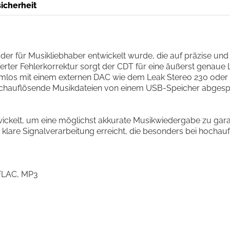
icherheit
,
der
f
ü
r
Musikliebhaber
entwickelt
wurde
,
die
auf
pr
ä
zise
und
erter
Fehlerkorrektur
sorgt
der
CDT
f
ü
r
eine
ä
u
ß
erst
genaue
mlos
mit
einem
externen
DAC
wie
dem
Leak
Stereo
230
oder
chaufl
ö
sende
Musikdateien
von
einem
USB
-
Speicher
abgespi
ickelt
,
um
eine
m
ö
glichst
akkurate
Musikwiedergabe
zu
gara
klare
Signalverarbeitung
erreicht
,
die
besonders
bei
hochauf
FLAC
,
MP
3