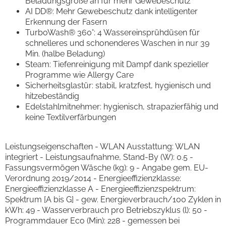
Beladungsgröße an für mehr Gewebeschutz
AI DD®: Mehr Gewebeschutz dank intelligenter
Erkennung der Fasern
TurboWash® 360°: 4 Wassereinsprühdüsen für
schnelleres und schonenderes Waschen in nur 39
Min. (halbe Beladung)
Steam: Tiefenreinigung mit Dampf dank spezieller
Programme wie Allergy Care
Sicherheitsglastür: stabil, kratzfest, hygienisch und
hitzebeständig
Edelstahlmitnehmer: hygienisch, strapazierfähig und
keine Textilverfärbungen
Leistungseigenschaften - WLAN Ausstattung: WLAN
integriert - Leistungsaufnahme, Stand-By (W): 0.5 -
Fassungsvermögen Wäsche (kg): 9 - Angabe gem. EU-
Verordnung 2019/2014 - Energieeffizienzklasse:
Energieeffizienzklasse A - Energieeffizienzspektrum:
Spektrum [A bis G] - gew. Energieverbrauch/100 Zyklen in
kWh: 49 - Wasserverbrauch pro Betriebszyklus (l): 50 -
Programmdauer Eco (Min): 228 - gemessen bei