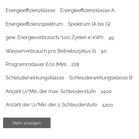
Energieeffizienzklasse
Energieeffizienzklasse A
Energieeffizienzspektrum
Spektrum [A bis G]
gew. Energieverbrauch/100 Zyklen in kWh
49
Wasserverbrauch pro Betriebszyklus (l)
50
Programmdauer Eco (Min)
228
Schleuderwirkungsklasse
Schleuderwirkungsklasse B
Anzahl U/Min. der max. Schleuderstufe
1400
Anzahl der U/Min. der 2. Schleuderstufe
1200
Anzahl der U/Min. der 3. Schleuderstufe
1000
Mehr anzeigen
Anzahl der U/Min. der 4. Schleuderstufe
800