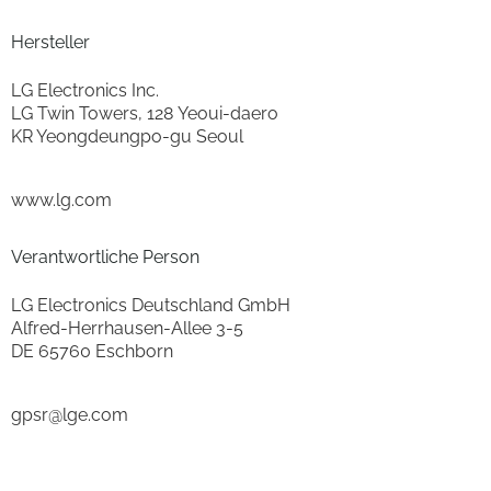
Restfeuchte (%)
53.9
Hersteller
Betriebsgeräusch, Schleudern (dBA)
71
LG Electronics Inc.
LG Twin Towers, 128 Yeoui-daero
Geräuschemissionsklasse
Geräuschemissionsklasse A
KR Yeongdeungpo-gu Seoul
Inverter-Technologie
ja
www.lg.com
gemessen bei Programm
gemessen bei Energiespar-
Programm
Verantwortliche Person
WLAN Ausstattung
WLAN integriert
LG Electronics Deutschland GmbH
Alfred-Herrhausen-Allee 3-5
Anzahl der U/Min. der 5. Schleuderstufe
400
DE 65760 Eschborn
Bedienung
gpsr@lge.com
Kindersicherung
ja
Wahlmöglichkeit "ohne Schleudern"
ja