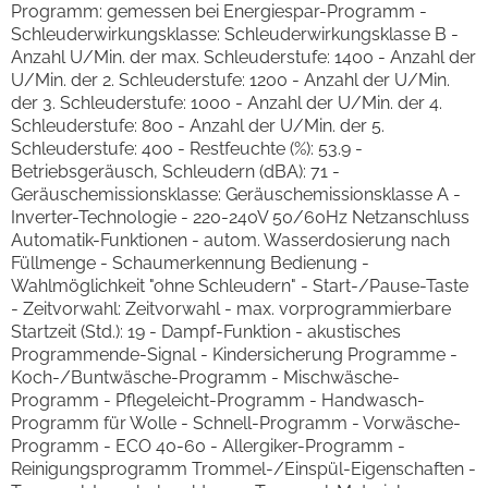
Programm: gemessen bei Energiespar-Programm -
Schleuderwirkungsklasse: Schleuderwirkungsklasse B -
Anzahl U/Min. der max. Schleuderstufe: 1400 - Anzahl der
U/Min. der 2. Schleuderstufe: 1200 - Anzahl der U/Min.
der 3. Schleuderstufe: 1000 - Anzahl der U/Min. der 4.
Schleuderstufe: 800 - Anzahl der U/Min. der 5.
Schleuderstufe: 400 - Restfeuchte (%): 53.9 -
Betriebsgeräusch, Schleudern (dBA): 71 -
Geräuschemissionsklasse: Geräuschemissionsklasse A -
Inverter-Technologie - 220-240V 50/60Hz Netzanschluss
Automatik-Funktionen - autom. Wasserdosierung nach
Füllmenge - Schaumerkennung Bedienung -
Wahlmöglichkeit "ohne Schleudern" - Start-/Pause-Taste
- Zeitvorwahl: Zeitvorwahl - max. vorprogrammierbare
Startzeit (Std.): 19 - Dampf-Funktion - akustisches
Programmende-Signal - Kindersicherung Programme -
Koch-/Buntwäsche-Programm - Mischwäsche-
Programm - Pflegeleicht-Programm - Handwasch-
Programm für Wolle - Schnell-Programm - Vorwäsche-
Programm - ECO 40-60 - Allergiker-Programm -
Reinigungsprogramm Trommel-/Einspül-Eigenschaften -