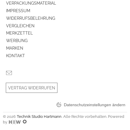
VERPACKUNGSMATERIAL
Bullauge
ja
IMPRESSUM
WIDERRUFSBELEHRUNG
VERGLEICHEN
Leistungsaufnahme
MERKZETTEL
Energy Label Version
2019/2014
WERBUNG
MARKEN
Energieeffizienzklasse
A
KONTAKT
Energieeffizienzspektrum
Spektrum [A bis G]
Farben
VERTRAG WIDERRUFEN
Gehäuse-Farben
weiß
Datenschutzeinstellungen ändern
Gehäuseeigenschaften
© 2026
Technik Studio Hartmann
. Alle Rechte vorbehalten. Powered
Farbe
weiß
by