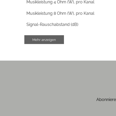
Musikleistung 4 Ohm (W), pro Kanal
Musikleistung 8 Ohm (W), pro Kanal
Signal-Rauschabstand (dB)
MP3 kompatibel
Mehr anzeigen
AAC kompatibel
min. Impedanz (Ohm)
DTS Play-Fi
WAV kompatibel
FLAC kompatibel
Abonniere
Software-Updates möglich
Klirrfaktor ermittelt bei x Watt