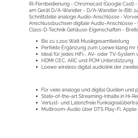
IR-Fernbedienung - Chromecast (Google Cast) - 
am Gerät D/A-Wandler - D/A-Wandler (x-Bit): 24
Schnittstelle analoge Audio-Anschlüsse - Vorver
Anschlussbuchsen digitale Audio-Anschlüsse - 
Class-D-Technik Gehäuse-Eigenschaften - Breite (cm
Bis zu 1.200 Watt Musikgesamtleistung
Perfekte Ergänzung zum Loewe klang mr 
Ideal für jedes HiFi-, AV- oder TV-System
HDMI CEC, ARC und PCM Unterstützung
Loewe wireless digital audiolink der zweit
Für viele analoge und digital Quellen und 
State-of-the-art Streaming-Inhalte in Hi-R
Verlust- und Latenzfreie Funksignalübert
Multiroom-Audio über DTS Play-Fi, Apple 