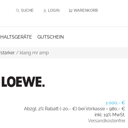
SUCHE
LOGIN
WARENKORB
HALTSGERÄTE
GUTSCHEIN
rstärker
/
klang mr amp
1.000,- €
Abzgl. 2% Rabatt (-20,- €) bei Vorkasse =
980,- €
inkl. 19% MwSt.
Versandkostenfrei