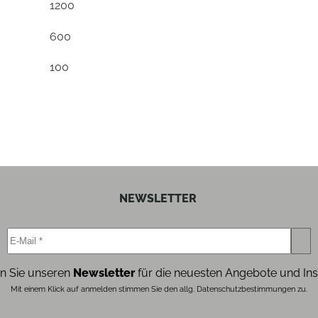
1200
600
100
ja
ja
4
ja
NEWSLETTER
ja
ja
n Sie unseren
Newsletter
für die neuesten Angebote und Ins
ja
Mit einem Klick auf anmelden stimmen Sie den allg. Datenschutzbestimmungen zu.
1