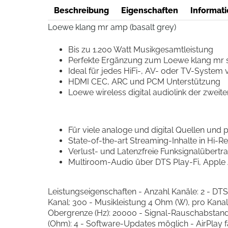
Beschreibung
Eigenschaften
Informati
Loewe klang mr amp (basalt grey)
Bis zu 1.200 Watt Musikgesamtleistung
Perfekte Ergänzung zum Loewe klang mr 
Ideal für jedes HiFi-, AV- oder TV-System
HDMI CEC, ARC und PCM Unterstützung
Loewe wireless digital audiolink der zweit
Für viele analoge und digital Quellen und 
State-of-the-art Streaming-Inhalte in Hi-R
Verlust- und Latenzfreie Funksignalübert
Multiroom-Audio über DTS Play-Fi, Apple 
Leistungseigenschaften - Anzahl Kanäle: 2 - DTS
Kanal: 300 - Musikleistung 4 Ohm (W), pro Kana
Obergrenze (Hz): 20000 - Signal-Rauschabstand (dB
(Ohm): 4 - Software-Updates möglich - AirPlay