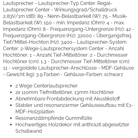
Lautsprecher - Lautsprecher-Typ Center: Regal-
Lautsprecher Center - Wirkungsgrad/Schalldruck
2,83V/1m (dB): 89 - Nenn-Belastbarkeit (W): 75 - Musik-
Belastbarkeit (W): 150 - min. Impedanz (Ohm): 4 - max.
Impedanz (Ohm): 8 - Frequenzgang-Untergrenze (Hz): 42 -
Frequenzgang-Obergrenze (Hz): 32000 - Übergangsfreq.
Tief/Mittel-Hochton (Hz): 3400 - Lautsprecher-System
Center: 2-Wege-Lautsprechersystem Center - Anzahl
Hochtöner: 1 - Anzahl Tief-Mitteltöner: 2 - Durchmesser
Hochtöner (cm): 1.3 - Durchmesser Tief-Mitteltöner (cm):
11 - vergoldete Lautsprecher-Anschlüsse - MDF-Gehäuse
- Gewicht (kg): 3.9 Farben - Gehäuse-Farben: schwarz
2 Wege Centerlautsprecher
2x 110mm Tiefmitteltöner, 13mm Hochtöner
Abnehmbare Frontabdeckung mit Akustikstoff
Stabiler und resonanzarmer Gehäuseaufbau mit E1-
MDF-Holzplatten
Resonanzdämpfende Gummifüße
Hochwertiges Holzdekor mit anthrazit abgesetzter
Schallwand