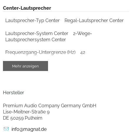
Center-Lautsprecher
Lautsprecher-Typ Center
Regal-Lautsprecher Center
Lautsprecher-System Center
2-Wege-
Lautsprechersystem Center
Frequenzgang-Untergrenze (Hz)
42
Frequenzgang-Obergrenze (Hz)
32000
Mehr anzeigen
Übergangsfreq. Tief/Mittel-Hochton (Hz)
3400
Anzahl Hochtöner
1
Hersteller
Anzahl Tief-Mitteltöner
2
Premium Audio Company Germany GmbH
Lise-Meitner-Straße 9
Durchmesser Hochtöner (cm)
1.3
DE 50259 Pulheim
Gewicht (kg)
3.9
info@magnat.de