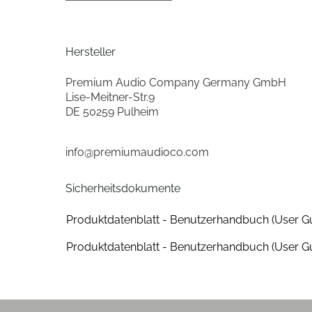
Übergangsfrequenz Mittel-Hochton (Hz)
Anzahl Mitteltöner
Hersteller
Durchmesser Mitteltöner (cm)
Premium Audio Company Germany GmbH
Lise-Meitner-Str.9
min. Impedanz (Ohm)
DE 50259 Pulheim
max. Impedanz (Ohm)
info@premiumaudioco.com
min. empfohlene Verstärkerleistung (W)
Sicherheitsdokumente
Übergangsfrequenz Hoch-Superhochton (Hz)
Produktdatenblatt - Benutzerhandbuch (User G
Anzahl Super-Hochtöner
Produktdatenblatt - Benutzerhandbuch (User G
Durchmesser Super-Hochtöner (cm)
Gehäuse-Eigenschaften