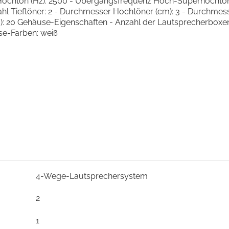
-Hochton (Hz): 2500 - Übergangsfrequenz Hoch-Superhochton 
nzahl Tieftöner: 2 - Durchmesser Hochtöner (cm): 3 - Durchm
): 20 Gehäuse-Eigenschaften - Anzahl der Lautsprecherboxen: 1 
use-Farben: weiß
4-Wege-Lautsprechersystem
2
1