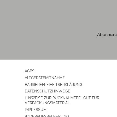
Breite (cm)
Höhe (cm)
Tiefe (cm)
Abonniere
Gewicht (kg)
Anzahl der Lautsprecherboxen
Spikes
AGBS
Farben
ALTGERÄTEMITNAHME
BARRIEREFREIHEITSERKLÄRUNG
Gehäuse-Farben
DATENSCHUTZHINWEISE
HINWEISE ZUR RÜCKNAHMEPFLICHT FÜR
Gehäuseeigenschaften
VERPACKUNGSMATERIAL
IMPRESSUM
Anzahl der Lautsprecherboxen
WIDERRUFSBELEHRUNG