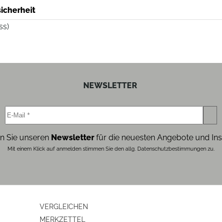
icherheit
ss)
NEWSLETTER
n Sie unseren
Newsletter
für die neuesten Angebote und Ins
Mit einem Klick auf anmelden stimmen Sie den allg. Datenschutzbestimmungen zu.
VERGLEICHEN
MERKZETTEL