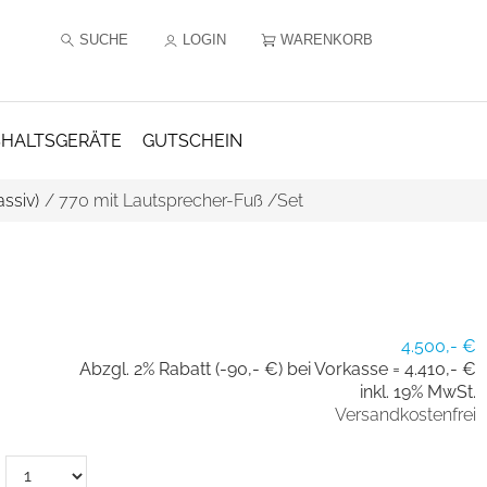
SUCHE
LOGIN
WARENKORB
HALTSGERÄTE
GUTSCHEIN
ssiv)
/
770 mit Lautsprecher-Fuß /Set
4.500,- €
Abzgl. 2% Rabatt (-90,- €) bei Vorkasse =
4.410,- €
inkl. 19% MwSt.
Versandkostenfrei