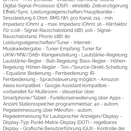
Digital-Signal-Prozessor (DSP) - einstellb. Zeitverzögerung
Effekt/Sync. Leistungseigenschaften/Hauptkanäle -
Sinusleistung 6 Ohm, RMS (W), pro Kanal: 215 - min.
Impedanz (Ohm): 4 - max. Impedanz (Ohm): 16 - Klirrfaktor
(%): 0.08 - Signal-Rauschabstand (dB): 106 - Signal-
Rauschabstand, Phono (dB): 80
Leistungseigenschaften/Tuner - Internet-
Musikwiedergabe - Tuner-Empfang: Tuner für
UKW/MW/DAB+ Klangeinstellung - Lautstärke-Regelung:
Lautstärke-Regler - Baß-Regelung: Bass-Regler - Höhen-
Regelung: Höhen-Regler - Ton-/Source-Direkt-Schaltung
- Equalizer Bedienung - Fernbedienung: IR-
Fernbedienung - Sprachsteuerung möglich - Amazon
Alexa kompatibel - Google Assistant kompatibel -
vorbereitet für Multiroom - steuerbar über
Smartphone/Tablet - Funktionserweiterung über Apps -
Anzahl Stationsspeicher programmierbar: 40 - autom.
Pegeleinmessung über Mikrofon - autom.
Pegeleinmessung für Lautsprecher Anzeigen/Display -
Display-Typ: Punkt-Matrix-Display (DOT) - regelbares
Display - Grafische Benutzerführung (GUI) - Kontrolle der