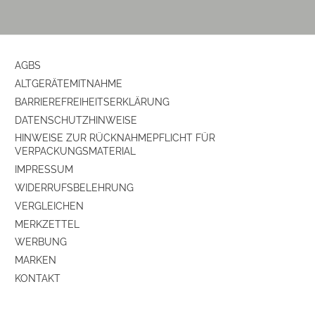
Farbe
schwarz
AGBS
Ausstattung & Technik
ALTGERÄTEMITNAHME
Anzahl Signal-Kanäle
5,2
BARRIEREFREIHEITSERKLÄRUNG
DATENSCHUTZHINWEISE
DTS-High-Definition-Dekoder (DTS-HD)
ja
HINWEISE ZUR RÜCKNAHMEPFLICHT FÜR
VERPACKUNGSMATERIAL
Dolby Atmos
ja
IMPRESSUM
WIDERRUFSBELEHRUNG
Videosignal-Konvertierung
ja
VERGLEICHEN
4K-Signalkonvertierung
ja
MERKZETTEL
WERBUNG
Internet-Musikwiedergabe
ja
MARKEN
KONTAKT
Elektronik-Eigenschaften