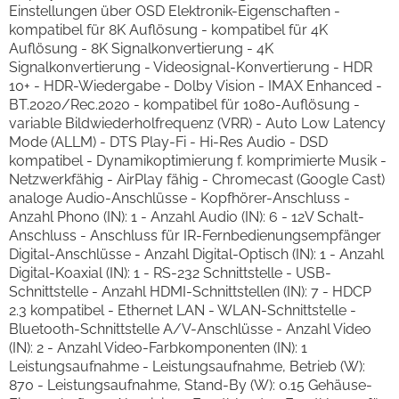
Einstellungen über OSD Elektronik-Eigenschaften -
kompatibel für 8K Auflösung - kompatibel für 4K
Auflösung - 8K Signalkonvertierung - 4K
Signalkonvertierung - Videosignal-Konvertierung - HDR
10+ - HDR-Wiedergabe - Dolby Vision - IMAX Enhanced -
BT.2020/Rec.2020 - kompatibel für 1080-Auflösung -
variable Bildwiederholfrequenz (VRR) - Auto Low Latency
Mode (ALLM) - DTS Play-Fi - Hi-Res Audio - DSD
kompatibel - Dynamikoptimierung f. komprimierte Musik -
Netzwerkfähig - AirPlay fähig - Chromecast (Google Cast)
analoge Audio-Anschlüsse - Kopfhörer-Anschluss -
Anzahl Phono (IN): 1 - Anzahl Audio (IN): 6 - 12V Schalt-
Anschluss - Anschluss für IR-Fernbedienungsempfänger
Digital-Anschlüsse - Anzahl Digital-Optisch (IN): 1 - Anzahl
Digital-Koaxial (IN): 1 - RS-232 Schnittstelle - USB-
Schnittstelle - Anzahl HDMI-Schnittstellen (IN): 7 - HDCP
2.3 kompatibel - Ethernet LAN - WLAN-Schnittstelle -
Bluetooth-Schnittstelle A/V-Anschlüsse - Anzahl Video
(IN): 2 - Anzahl Video-Farbkomponenten (IN): 1
Leistungsaufnahme - Leistungsaufnahme, Betrieb (W):
870 - Leistungsaufnahme, Stand-By (W): 0.15 Gehäuse-