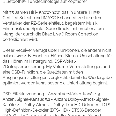
Bluetooth®- Funktechnologie auf Kopfhörer.
Mit 75 Jahren HiFi- Know-how, das in unsere THX®
Certified Select- und IMAX® Enhanced-zertifizierten
Verstärker der RZ-Serie einfließt, begeistern Musik,
Filmmusik und Spiele- Soundtracks mit emotionalem
Klang, der durch die Dirac Live® Room Correction
perfektioniert wird.
Dieser Receiver verfügt über Funktionen, die andere nicht
haben, wie z. B. Front-zu-Höhen-Stereo-Umschaltung für
das Hören im Hintergrund, DSP-Vokal-
/Dialogverbesserung, My Volume-Voreinstellungen und
eine OSD-Funktion, die Quelldaten mit den
Ausgangseinstellungen vergleicht, damit die Wiedergabe
optimiert werden kann, bevor die Unterhaltung beginnt.
DSP-Effekterzeugung - Anzahl Verstärker-Kanäle: 9 -
Anzahl Signal-Kanäle: 5.2 - Anzahl Dolby-Atmos-Signal-
Kanäle: 4 - Dolby Atmos - Dolby-TrueHD-Dekoder - DTS-
High-Definition-Dekoder (DTS-HD) - DTS:X-Decoder
(DTS:X) - THX-Zertifikat - virtueller Surround-Sound -