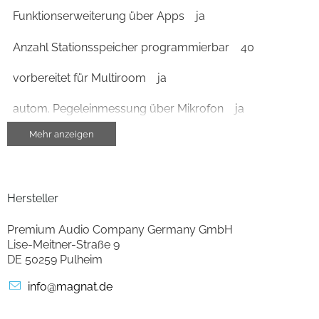
Funktionserweiterung über Apps
ja
Anzahl Stationsspeicher programmierbar
40
vorbereitet für Multiroom
ja
autom. Pegeleinmessung über Mikrofon
ja
Mehr anzeigen
autom. Pegeleinmessung für Lautsprecher
ja
Gehäuse-Eigenschaften
Hersteller
Breite (cm)
43.5
Premium Audio Company Germany GmbH
Höhe (cm)
20.15
Lise-Meitner-Straße 9
DE 50259 Pulheim
Tiefe (cm)
39.8
info@magnat.de
Gewicht (kg)
14