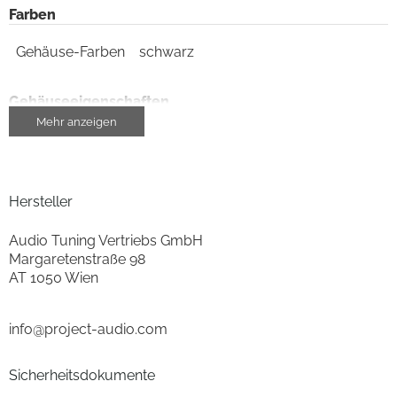
Farben
Gehäuse-Farben
schwarz
Gehäuseeigenschaften
Mehr anzeigen
Farbe
schwarz
Ausstattung & Technik
Hersteller
vollautomatischer Plattenspieler
ja
Audio Tuning Vertriebs GmbH
Margaretenstraße 98
Riemenantrieb
ja
AT 1050 Wien
eingebauter Entzerrer/Vorverstärker
ja
info@project-audio.com
Gehäuseeigenschaften
Sicherheitsdokumente
Breite (cm)
43