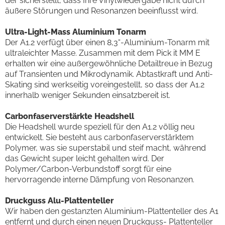
der sicherstellt, dass Ihre Vinylwiedergabe nicht durch
äußere Störungen und Resonanzen beeinflusst wird.
Ultra-Light-Mass Aluminium Tonarm
Der A1.2 verfügt über einen 8,3“-Aluminium-Tonarm mit
ultraleichter Masse. Zusammen mit dem Pick it MM E
erhalten wir eine außergewöhnliche Detailtreue in Bezug
auf Transienten und Mikrodynamik. Abtastkraft und Anti-
Skating sind werkseitig voreingestellt, so dass der A1.2
innerhalb weniger Sekunden einsatzbereit ist.
Carbonfaserverstärkte Headshell
Die Headshell wurde speziell für den A1.2 völlig neu
entwickelt. Sie besteht aus carbonfaserverstärktem
Polymer, was sie superstabil und steif macht, während
das Gewicht super leicht gehalten wird. Der
Polymer/Carbon-Verbundstoff sorgt für eine
hervorragende interne Dämpfung von Resonanzen.
Druckguss Alu-Plattenteller
Wir haben den gestanzten Aluminium-Plattenteller des A1
entfernt und durch einen neuen Druckguss- Plattenteller