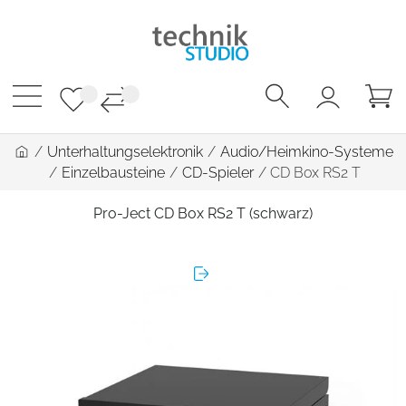
/
Unterhaltungselektronik
/
Audio/Heimkino-Systeme
/
Einzelbausteine
/
CD-Spieler
/
CD Box RS2 T
Pro-Ject CD Box RS2 T (schwarz)