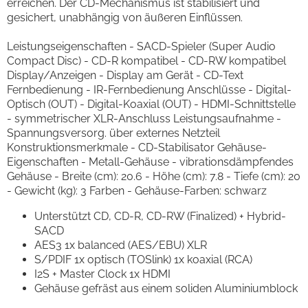
erreichen. Der CD-Mechanismus ist stabilisiert und
gesichert, unabhängig von äußeren Einflüssen.
Leistungseigenschaften - SACD-Spieler (Super Audio
Compact Disc) - CD-R kompatibel - CD-RW kompatibel
Display/Anzeigen - Display am Gerät - CD-Text
Fernbedienung - IR-Fernbedienung Anschlüsse - Digital-
Optisch (OUT) - Digital-Koaxial (OUT) - HDMI-Schnittstelle
- symmetrischer XLR-Anschluss Leistungsaufnahme -
Spannungsversorg. über externes Netzteil
Konstruktionsmerkmale - CD-Stabilisator Gehäuse-
Eigenschaften - Metall-Gehäuse - vibrationsdämpfendes
Gehäuse - Breite (cm): 20.6 - Höhe (cm): 7.8 - Tiefe (cm): 20
- Gewicht (kg): 3 Farben - Gehäuse-Farben: schwarz
Unterstützt CD, CD-R, CD-RW (Finalized) + Hybrid-
SACD
AES3 1x balanced (AES/EBU) XLR
S/PDIF 1x optisch (TOSlink) 1x koaxial (RCA)
I2S + Master Clock 1x HDMI
Gehäuse gefräst aus einem soliden Aluminiumblock