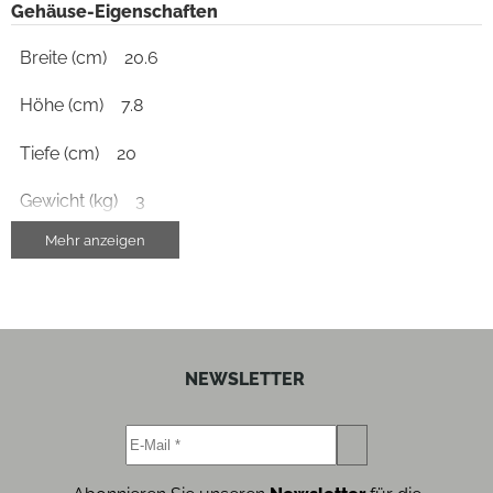
Gehäuse-Eigenschaften
Breite (cm)
20.6
Höhe (cm)
7.8
Tiefe (cm)
20
Gewicht (kg)
3
Mehr anzeigen
Metall-Gehäuse
ja
vibrationsdämpfendes Gehäuse
ja
Farben
NEWSLETTER
Gehäuse-Farben
schwarz
Leistungsaufnahme