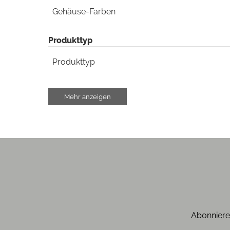
Gehäuse-Farben
Produkttyp
Produkttyp
System bestehend aus:
Mehr anzeigen
Verstärker
Stereo/Front-Lautsprecher
Plattenspieler
Lautsprecher
Lautsprecher-Typ Lautsprecher
Abonniere
Lautsprecher-System Lautsprecher