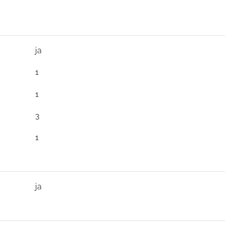
ja
1
1
3
1
ja