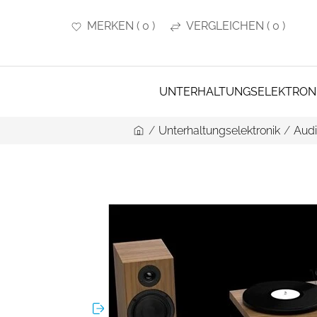
MERKEN
(
0
)
VERGLEICHEN
(
0
)
UNTERHALTUNGSELEKTRON
/
Unterhaltungselektronik
/
Aud