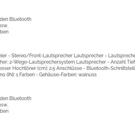
den Bluetooth
usw.
rben
ieler - Stereo/Front-Lautsprecher Lautsprecher - Lautsprec
r: 2-Wege-Lautsprechersystem Lautsprecher - Anzahl Tief-Mi
er Hochtöner (cm): 2.5 Anschlüsse - Bluetooth-Schnittstelle - 
hono (IN): 1 Farben - Gehäuse-Farben: walnuss
den Bluetooth
usw.
rben