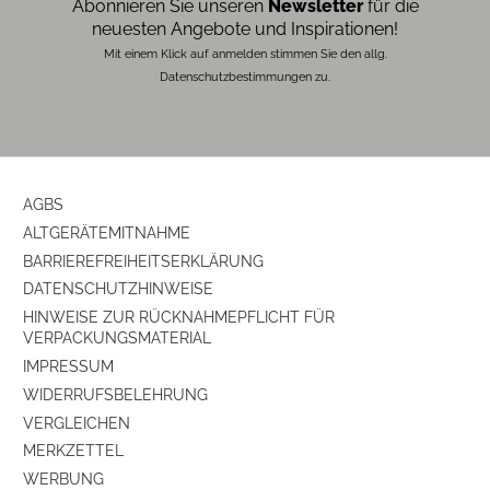
Abonnieren Sie unseren
Newsletter
für die
neuesten Angebote und Inspirationen!
Mit einem Klick auf anmelden stimmen Sie den allg.
Datenschutzbestimmungen zu.
AGBS
ALTGERÄTEMITNAHME
BARRIEREFREIHEITSERKLÄRUNG
DATENSCHUTZHINWEISE
HINWEISE ZUR RÜCKNAHMEPFLICHT FÜR
VERPACKUNGSMATERIAL
IMPRESSUM
WIDERRUFSBELEHRUNG
VERGLEICHEN
MERKZETTEL
WERBUNG