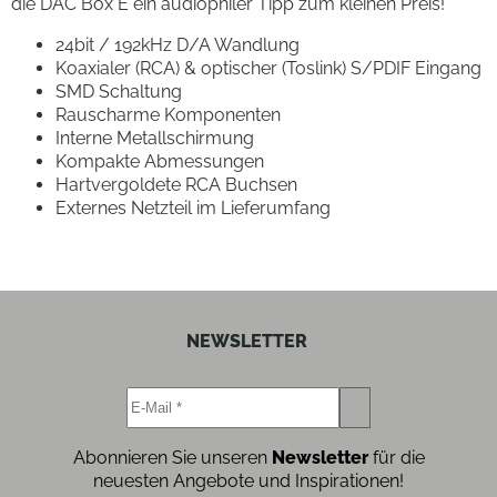
die DAC Box E ein audiophiler Tipp zum kleinen Preis!
24bit / 192kHz D/A Wandlung
Koaxialer (RCA) & optischer (Toslink) S/PDIF Eingang
SMD Schaltung
Rauscharme Komponenten
Interne Metallschirmung
Kompakte Abmessungen
Hartvergoldete RCA Buchsen
Externes Netzteil im Lieferumfang
NEWSLETTER
Abonnieren Sie unseren
Newsletter
für die
neuesten Angebote und Inspirationen!