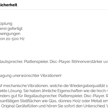
icherheit
opplung
re) gefertigt
chwingungen
von 20-500 Hz
allautsprecher, Plattenspieler, Disc-Player, Röhrenverstärker u
tragung unerwünschter Vibrationen!
 mechanische Vibrationen, welche die Wiedergabequalität st
fekte Lösung. Sie haben ähnliche Eigenschaften wie die hoch-w
ers gut für Regallautsprecher, Plattenspieler, Disc-Player, 
nfälligen Stellflächen wie Glas, dünnes Holz oder Metall empf
 Original Gerätefüßen und hören Sie sofort den Unterschied: