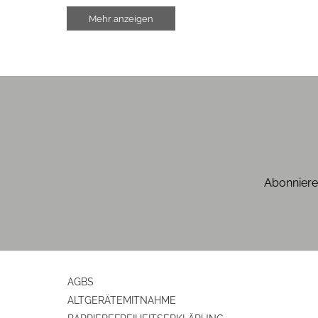
Riemenantrieb
Mehr anzeigen
Gehäuseeigenschaften
Breite (cm)
Höhe (cm)
Tiefe (cm)
Gewicht (kg)
Abonniere
Konstruktionsmerkmale
Antriebsart
Motor
AGBS
ALTGERÄTEMITNAHME