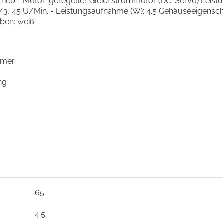
rieb - Motor: geregelter Gleichstrommotor (DC-Servo) Leist
3, 45 U/Min. - Leistungsaufnahme (W): 4.5 Gehäuseeigenschafte
rben: weiß
ymer
ng
65
4.5