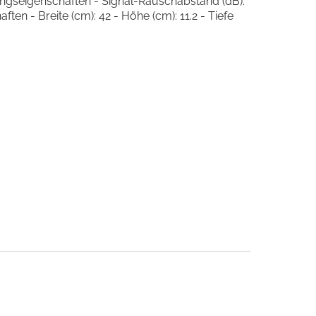
ungseigenschaften - Signal-Rauschabstand (dB):
n - Breite (cm): 42 - Höhe (cm): 11.2 - Tiefe