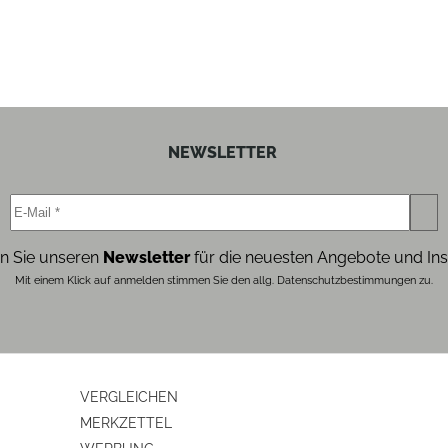
ja
42
NEWSLETTER
11.2
33
3.5
n Sie unseren
Newsletter
für die neuesten Angebote und Ins
Mit einem Klick auf anmelden stimmen Sie den allg. Datenschutzbestimmungen zu.
Riemenantrieb
geregelter Gleichstrommotor (DC-Servo)
VERGLEICHEN
MERKZETTEL