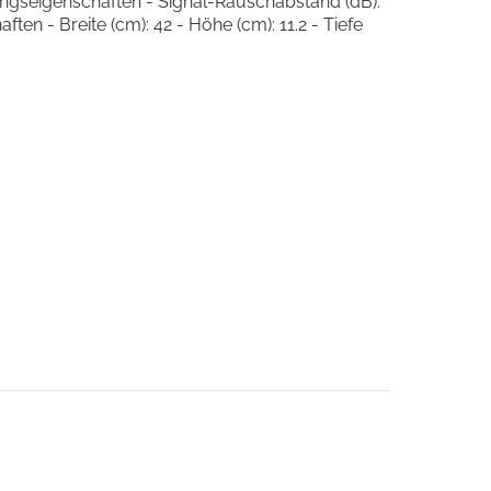
ungseigenschaften - Signal-Rauschabstand (dB):
n - Breite (cm): 42 - Höhe (cm): 11.2 - Tiefe