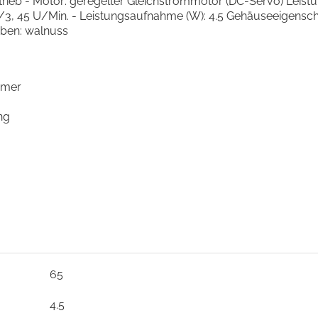
rieb - Motor: geregelter Gleichstrommotor (DC-Servo) Leist
3, 45 U/Min. - Leistungsaufnahme (W): 4.5 Gehäuseeigenschafte
rben: walnuss
ymer
ng
65
4.5