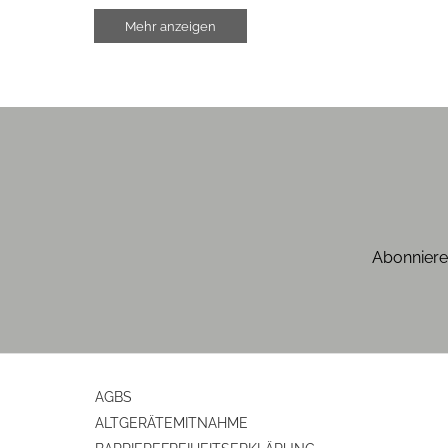
Breite (cm)
Mehr anzeigen
Höhe (cm)
Tiefe (cm)
Gewicht (kg)
Konstruktionsmerkmale
Antriebsart
Abonniere
Motor
AGBS
ALTGERÄTEMITNAHME