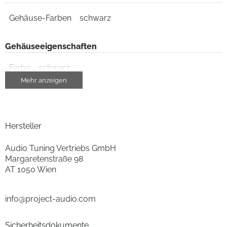
Gehäuse-Farben
schwarz
Gehäuseeigenschaften
Farbe
schwarz
Mehr anzeigen
Ausstattung & Technik
Riemenantrieb
ja
Hersteller
eingebauter Entzerrer/Vorverstärker
ja
Audio Tuning Vertriebs GmbH
Margaretenstraße 98
Gehäuseeigenschaften
AT 1050 Wien
Breite (cm)
42
info@project-audio.com
Höhe (cm)
11.2
Sicherheitsdokumente