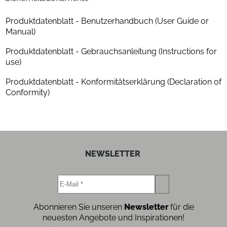
Tiefe (cm)
33
Produktdatenblatt - Benutzerhandbuch (User Guide or
Gewicht (kg)
3.6
Manual)
Plattentellermaterial
Alu-Plattenteller
Produktdatenblatt - Gebrauchsanleitung (Instructions for
use)
Konstruktionsmerkmale
Produktdatenblatt - Konformitätserklärung (Declaration of
Conformity)
Laufwerk
manuelles Laufwerk
Antriebsart
Riemenantrieb
NEWSLETTER
Abonnieren Sie unseren
Newsletter
für die
neuesten Angebote und Inspirationen!