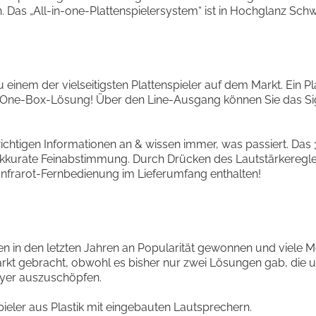
 Das „All-in-one-Plattenspielersystem“ ist in Hochglanz Schwa
einem der vielseitigsten Plattenspieler auf dem Markt. Ein Pla
 One-Box-Lösung! Über den Line-Ausgang können Sie das Sign
chtigen Informationen an & wissen immer, was passiert. Das 3
akkurate Feinabstimmung. Durch Drücken des Lautstärkeregl
 Infrarot-Fernbedienung im Lieferumfang enthalten!
en in den letzten Jahren an Popularität gewonnen und viele 
rkt gebracht, obwohl es bisher nur zwei Lösungen gab, die 
ayer auszuschöpfen.
pieler aus Plastik mit eingebauten Lautsprechern.