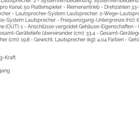
hl Lautsprecher: 2 - Systemfernbedienung: Systemfernbedien
 pro Kanal: 50 Plattenspieler - Riemenantrieb - Drehzahlen 3
echer - Lautsprecher-System Lautsprecher: 2-Wege-Lautsp
lex-System Lautsprecher - Frequenzgang-Untergrenze (Hz): 
ine (OUT): 1 - Anschlüsse vergoldet Gehäuse-Eigenschaften -
amt-Gerätetiefe übereinander (cm): 33.4 - Gesamt-Gerätegewic
her (cm): 19.8 - Gewicht, Lautsprecher (kg): 4.04 Farben - Geh
g-Kraft
gang