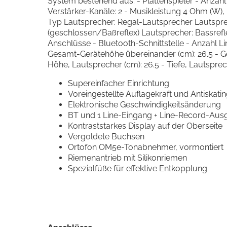
System bestehend aus: - Plattenspieler - Anza
Verstärker-Kanäle: 2 - Musikleistung 4 Ohm (W),
Typ Lautsprecher: Regal-Lautsprecher Lautspr
(geschlossen/Baßreflex) Lautsprecher: Bassref
Anschlüsse - Bluetooth-Schnittstelle - Anzahl L
Gesamt-Gerätehöhe übereinander (cm): 26.5 - Ges
Höhe, Lautsprecher (cm): 26.5 - Tiefe, Lautsprec
Supereinfacher Einrichtung
Voreingestellte Auflagekraft und Antiskatin
Elektronische Geschwindigkeitsänderung
BT und 1 Line-Eingang + Line-Record-Aus
Kontraststarkes Display auf der Oberseite
Vergoldete Buchsen
Ortofon OM5e-Tonabnehmer, vormontiert
Riemenantrieb mit Silikonriemen
Spezialfüße für effektive Entkopplung