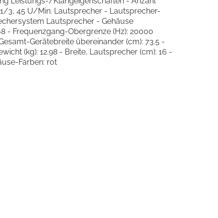
ung Leistungs-/Klangeigenschaften - Anzahl
3-1/3, 45 U/Min. Lautsprecher - Lautsprecher-
rechersystem Lautsprecher - Gehäuse
68 - Frequenzgang-Obergrenze (Hz): 20000
 Gesamt-Gerätebreite übereinander (cm): 73.5 -
ht (kg): 12.98 - Breite, Lautsprecher (cm): 16 -
äuse-Farben: rot