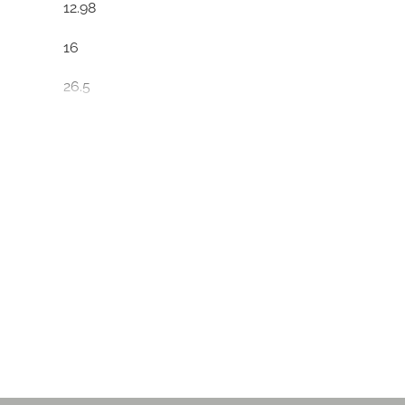
12.98
16
26.5
19.8
4.04
rot
rot