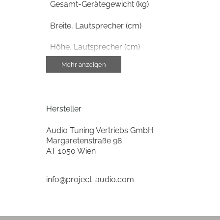
Gesamt-Gerätegewicht (kg)
Breite, Lautsprecher (cm)
Höhe, Lautsprecher (cm)
Mehr anzeigen
Tiefe, Lautsprecher (cm)
Gewicht, Lautsprecher (kg)
Hersteller
Farben
Audio Tuning Vertriebs GmbH
Gehäuse-Farben
Margaretenstraße 98
AT 1050 Wien
Gehäuseeigenschaften
info@project-audio.com
Farbe
Produkttyp