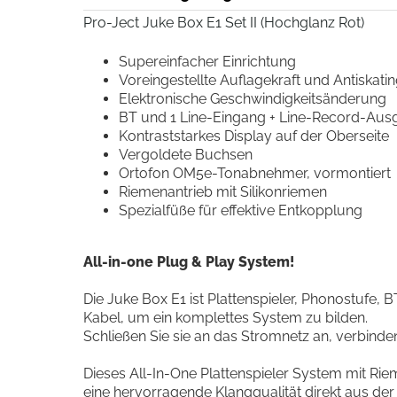
Pro-Ject Juke Box E1 Set II (Hochglanz Rot)
Supereinfacher Einrichtung
Voreingestellte Auflagekraft und Antiskatin
Elektronische Geschwindigkeitsänderung
BT und 1 Line-Eingang + Line-Record-Aus
Kontraststarkes Display auf der Oberseite
Vergoldete Buchsen
Ortofon OM5e-Tonabnehmer, vormontiert
Riemenantrieb mit Silikonriemen
Spezialfüße für effektive Entkopplung
All-in-one Plug & Play System!
Die Juke Box E1 ist Plattenspieler, Phonostufe,
Kabel, um ein komplettes System zu bilden.
Schließen Sie sie an das Stromnetz an, verbinde
Dieses All-In-One Plattenspieler System mit Riem
eine hervorragende Klangqualität direkt aus der 