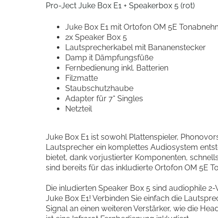
Pro-Ject Juke Box E1 + Speakerbox 5 (rot)
Juke Box E1 mit Ortofon OM 5E Tonabneh
2x Speaker Box 5
Lautsprecherkabel mit Bananenstecker
Damp it Dämpfungsfüße
Fernbedienung inkl. Batterien
Filzmatte
Staubschutzhaube
Adapter für 7“ Singles
Netzteil
Juke Box E1 ist sowohl Plattenspieler, Phonov
Lautsprecher ein komplettes Audiosystem entsteh
bietet, dank vorjustierter Komponenten, schnell
sind bereits für das inkludierte Ortofon OM 5E 
Die inludierten Speaker Box 5 sind audiophile 2-W
Juke Box E1! Verbinden Sie einfach die Lautsprec
Signal an einen weiteren Verstärker, wie die H