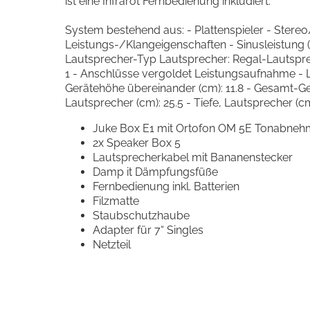
ist eine Infrarot Fernbedienung inkludiert.
System bestehend aus: - Plattenspieler - Ster
Leistungs-/Klangeigenschaften - Sinusleistung 
Lautsprecher-Typ Lautsprecher: Regal-Lautsprech
1 - Anschlüsse vergoldet Leistungsaufnahme - 
Gerätehöhe übereinander (cm): 11.8 - Gesamt-Ger
Lautsprecher (cm): 25.5 - Tiefe, Lautsprecher (cm
Juke Box E1 mit Ortofon OM 5E Tonabneh
2x Speaker Box 5
Lautsprecherkabel mit Bananenstecker
Damp it Dämpfungsfüße
Fernbedienung inkl. Batterien
Filzmatte
Staubschutzhaube
Adapter für 7“ Singles
Netzteil