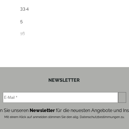
33.4
5
16
25.5
21
4.2
NEWSLETTER
rot
n Sie unseren
Newsletter
für die neuesten Angebote und Ins
Mit einem Klick auf anmelden stimmen Sie den allg. Datenschutzbestimmungen zu.
rot