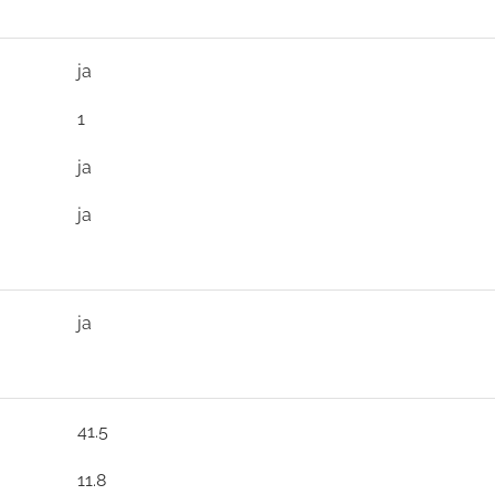
ja
1
ja
ja
ja
41.5
11.8