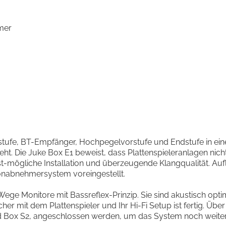
mer
orstufe, BT-Empfänger, Hochpegelvorstufe und Endstufe in ei
t. Die Juke Box E1 beweist, dass Plattenspieleranlagen nicht 
st-mögliche Installation und überzeugende Klangqualität. Aufl
Tonabnehmersystem voreingestellt.
ege Monitore mit Bassreflex-Prinzip. Sie sind akustisch optimi
her mit dem Plattenspieler und Ihr Hi-Fi Setup ist fertig. Üb
ead Box S2, angeschlossen werden, um das System noch weiter