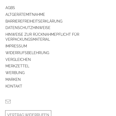
Funktionen
AGBS
ALTGERÄTEMITNAHME
Anti-Skating Einstellung
ja
BARRIEREFREIHEITSERKLÄRUNG
DATENSCHUTZHINWEISE
Konstruktionsmerkmale
HINWEISE ZUR RÜCKNAHMEPFLICHT FÜR
VERPACKUNGSMATERIAL
Antriebsart
Riemenantrieb
IMPRESSUM
Motor
quarzgeregelter Synchronmotor
WIDERRUFSBELEHRUNG
VERGLEICHEN
MERKZETTEL
WERBUNG
MARKEN
KONTAKT
VERTRAG WIDERRUFEN