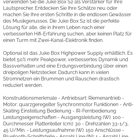
verwenden Sie die Juke Box S2 als Verstärker für Ihre
Lautsprecher. Entdecken Sie Ihre Schätze neu oder
machen Sie Ihre ersten Schritte in die endlosen Gewässer
des Musikgenusses. Die Juke Box S2 ist die perfekte
Lösung für alle, die in ihrem Leben nach einer
verbesserten Hifi-Erfahrung suchen, aber keinen Platz für
einen Turm mit Zwei-Kanal-Elektronik finden.
Optional ist das Juke Box Highpower Supply erhältlich. Es
bietet 50% mehr Peakpower, verbessertes Dynamik und
Bassverhalten und eine Erdungsverbindung über einen
dreipoligen Netzstecker. Dadurch kann in vielen
Stromnetzen ein Brummen und Rauschen drastisch
reduziert werden.
Konstruktionsmerkmale - Antriebsart: Riemenantrieb -
Motor: quarzgeregelter Synchronmotor Funktionen - Anti-
Skating Einstellung Bedienung - IR-Fernbedienung
Leistungseigenschaften - Ausgangsleistung (W): 100 -
Durchmesser Plattenteller (cm): 30 - Drehzahlen 33-1/3,
45 U/Min. - Leistungsaufnahme (W): 150 Anschlüsse -
Bluetooth-Schnittstelle - Anzahl Line (IN): 1 - Anzahl Line