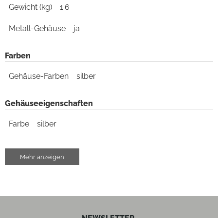
Gewicht (kg)
1.6
Metall-Gehäuse
ja
Farben
Gehäuse-Farben
silber
Gehäuseeigenschaften
Farbe
silber
Produkttyp
Mehr anzeigen
Produkttyp
Vorverstärker
analoge Audio-Anschlüsse