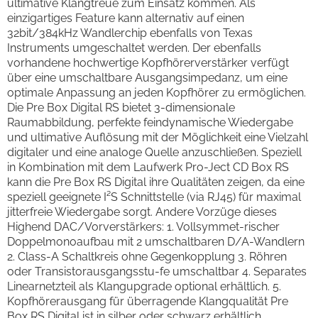
ultimative Klangtreue zum Einsatz kommen. Als
einzigartiges Feature kann alternativ auf einen
32bit/384kHz Wandlerchip ebenfalls von Texas
Instruments umgeschaltet werden. Der ebenfalls
vorhandene hochwertige Kopfhörerverstärker verfügt
über eine umschaltbare Ausgangsimpedanz, um eine
optimale Anpassung an jeden Kopfhörer zu ermöglichen.
Die Pre Box Digital RS bietet 3-dimensionale
Raumabbildung, perfekte feindynamische Wiedergabe
und ultimative Auflösung mit der Möglichkeit eine Vielzahl
digitaler und eine analoge Quelle anzuschließen. Speziell
in Kombination mit dem Laufwerk Pro-Ject CD Box RS
kann die Pre Box RS Digital ihre Qualitäten zeigen, da eine
speziell geeignete I²S Schnittstelle (via RJ45) für maximal
jitterfreie Wiedergabe sorgt. Andere Vorzüge dieses
Highend DAC/Vorverstärkers: 1. Vollsymmet-rischer
Doppelmonoaufbau mit 2 umschaltbaren D/A-Wandlern
2. Class-A Schaltkreis ohne Gegenkopplung 3. Röhren
oder Transistorausgangsstu-fe umschaltbar 4. Separates
Linearnetzteil als Klangupgrade optional erhältlich. 5.
Kopfhörerausgang für überragende Klangqualität Pre
Box RS Digital ist in silber oder schwarz erhältlich.