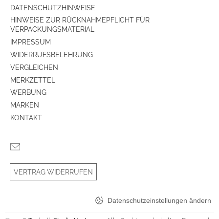
DATENSCHUTZHINWEISE
Kopfhörer-Anschluss
ja
HINWEISE ZUR RÜCKNAHMEPFLICHT FÜR
VERPACKUNGSMATERIAL
Vorverstärker-Ausgang (Pre-OUT)
ja
IMPRESSUM
Audio-Cinch (IN)
ja
WIDERRUFSBELEHRUNG
VERGLEICHEN
MERKZETTEL
Leistungsaufnahme/Spannungsversorgung
WERBUNG
Leistungsaufnahme, Stand-By (W)
1
MARKEN
KONTAKT
Digital-Teil
D/A-Wandler (x-Bit)
24
192 KHz Sampling-Frequenz
ja
VERTRAG WIDERRUFEN
Digital-Anschlüsse
Datenschutzeinstellungen ändern