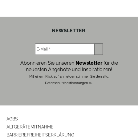
Farben
Gehäuse-Farben
schwarz
NEWSLETTER
Gehäuseeigenschaften
Farbe
schwarz
Abonnieren Sie unseren
Newsletter
für die
neuesten Angebote und Inspirationen!
Ausstattung & Technik
Mit einem Klick auf anmelden stimmen Sie den allg.
Datenschutzbestimmungen zu.
IR-Fernbedienung
ja
Produkttyp
Produkttyp
Vorverstärker
AGBS
ALTGERÄTEMITNAHME
analoge Audio-Anschlüsse
BARRIEREFREIHEITSERKLÄRUNG