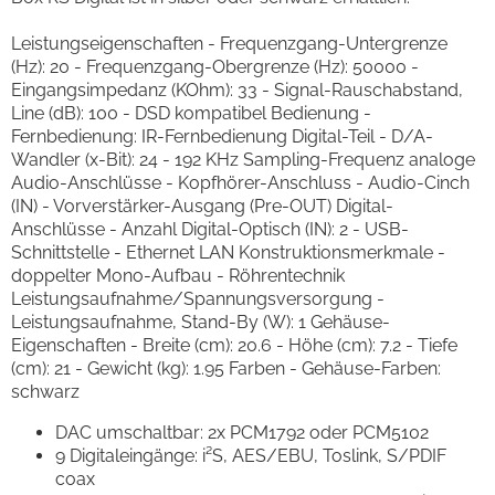
Leistungseigenschaften - Frequenzgang-Untergrenze
(Hz): 20 - Frequenzgang-Obergrenze (Hz): 50000 -
Eingangsimpedanz (KOhm): 33 - Signal-Rauschabstand,
Line (dB): 100 - DSD kompatibel Bedienung -
Fernbedienung: IR-Fernbedienung Digital-Teil - D/A-
Wandler (x-Bit): 24 - 192 KHz Sampling-Frequenz analoge
Audio-Anschlüsse - Kopfhörer-Anschluss - Audio-Cinch
(IN) - Vorverstärker-Ausgang (Pre-OUT) Digital-
Anschlüsse - Anzahl Digital-Optisch (IN): 2 - USB-
Schnittstelle - Ethernet LAN Konstruktionsmerkmale -
doppelter Mono-Aufbau - Röhrentechnik
Leistungsaufnahme/Spannungsversorgung -
Leistungsaufnahme, Stand-By (W): 1 Gehäuse-
Eigenschaften - Breite (cm): 20.6 - Höhe (cm): 7.2 - Tiefe
(cm): 21 - Gewicht (kg): 1.95 Farben - Gehäuse-Farben:
schwarz
DAC umschaltbar: 2x PCM1792 oder PCM5102
9 Digitaleingänge: i²S, AES/EBU, Toslink, S/PDIF
coax