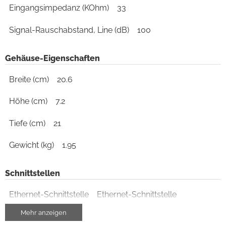
Eingangsimpedanz (KOhm)
33
Signal-Rauschabstand, Line (dB)
100
Gehäuse-Eigenschaften
Breite (cm)
20.6
Höhe (cm)
7.2
Tiefe (cm)
21
Gewicht (kg)
1.95
Schnittstellen
Ethernet-Schnittstelle
Ethernet-Schnittstelle
Mehr anzeigen
USB-Schnittstelle
ja