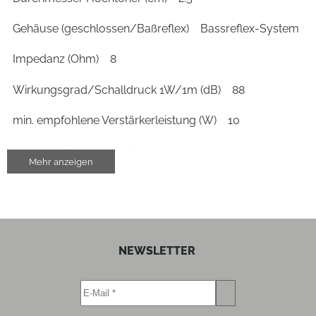
Gehäuse (geschlossen/Baßreflex)
Bassreflex-System
Impedanz (Ohm)
8
Wirkungsgrad/Schalldruck 1W/1m (dB)
88
min. empfohlene Verstärkerleistung (W)
10
max. empfohlene Verstärkerleistung (W)
150
Mehr anzeigen
Gehäuse-Eigenschaften
Breite (cm)
16
NEWSLETTER
Höhe (cm)
27.1
Tiefe (cm)
21.5
Gewicht (kg)
4.9