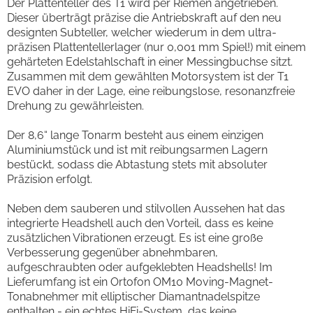
Der Plattenteller des T1 wird per Riemen angetrieben.
Dieser überträgt präzise die Antriebskraft auf den neu
designten Subteller, welcher wiederum in dem ultra-
präzisen Plattentellerlager (nur 0,001 mm Spiel!) mit einem
gehärteten Edelstahlschaft in einer Messingbuchse sitzt.
Zusammen mit dem gewählten Motorsystem ist der T1
EVO daher in der Lage, eine reibungslose, resonanzfreie
Drehung zu gewährleisten.
Der 8,6“ lange Tonarm besteht aus einem einzigen
Aluminiumstück und ist mit reibungsarmen Lagern
bestückt, sodass die Abtastung stets mit absoluter
Präzision erfolgt.
Neben dem sauberen und stilvollen Aussehen hat das
integrierte Headshell auch den Vorteil, dass es keine
zusätzlichen Vibrationen erzeugt. Es ist eine große
Verbesserung gegenüber abnehmbaren,
aufgeschraubten oder aufgeklebten Headshells! Im
Lieferumfang ist ein Ortofon OM10 Moving-Magnet-
Tonabnehmer mit elliptischer Diamantnadelspitze
enthalten - ein echtes HiFi-System, das keine