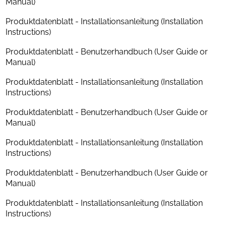
Manual)
Breite (cm)
41.5
Produktdatenblatt - Installationsanleitung (Installation
Höhe (cm)
10
Instructions)
Tiefe (cm)
33.5
Produktdatenblatt - Benutzerhandbuch (User Guide or
Manual)
Gewicht (kg)
3.8
Produktdatenblatt - Installationsanleitung (Installation
Instructions)
Konstruktionsmerkmale
Produktdatenblatt - Benutzerhandbuch (User Guide or
Laufwerk
manuelles Laufwerk
Manual)
Antriebsart
Riemenantrieb
Produktdatenblatt - Installationsanleitung (Installation
Instructions)
Produktdatenblatt - Benutzerhandbuch (User Guide or
Manual)
Produktdatenblatt - Installationsanleitung (Installation
Instructions)