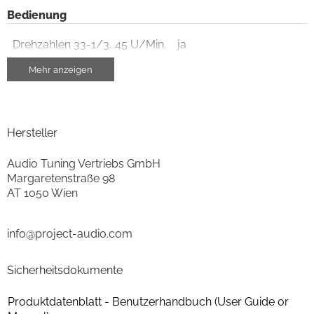
Bedienung
Drehzahlen 33-1/3, 45 U/Min.
ja
Mehr anzeigen
Farben
Gehäuse-Farben
schwarz
Hersteller
Gehäuseeigenschaften
Audio Tuning Vertriebs GmbH
Margaretenstraße 98
Farbe
schwarz
AT 1050 Wien
Ausstattung & Technik
info@project-audio.com
Riemenantrieb
ja
Sicherheitsdokumente
Gehäuseeigenschaften
Produktdatenblatt - Benutzerhandbuch (User Guide or