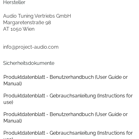
Gehäuseeigenschaften
Hersteller
Breite (cm)
46.5
Audio Tuning Vertriebs GmbH
Margaretenstraße 98
Höhe (cm)
13.5
AT 1050 Wien
Tiefe (cm)
34.7
info@project-audio.com
Gewicht (kg)
5.5
Sicherheitsdokumente
Plattentellermaterial
Glas-Plattenteller
Produktdatenblatt - Benutzerhandbuch (User Guide or
Manual)
Funktionen
Produktdatenblatt - Gebrauchsanleitung (Instructions for
Anti-Skating Einstellung
ja
use)
Produktdatenblatt - Benutzerhandbuch (User Guide or
Konstruktionsmerkmale
Manual)
Antriebsart
Riemenantrieb
Produktdatenblatt - Gebrauchsanleitung (Instructions for