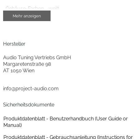
Gehäuse-Farben
weiß
Mehr anzeigen
Gehäuseeigenschaften
Farbe
weiß
Hersteller
Ausstattung & Technik
Audio Tuning Vertriebs GmbH
Margaretenstraße 98
Riemenantrieb
ja
AT 1050 Wien
eingebauter Entzerrer/Vorverstärker
ja
info@project-audio.com
Gehäuseeigenschaften
Sicherheitsdokumente
Breite (cm)
45.7
Produktdatenblatt - Benutzerhandbuch (User Guide or
Manual)
Höhe (cm)
13.4
Produktdatenblatt - Gebrauchsanleitung (Instructions for