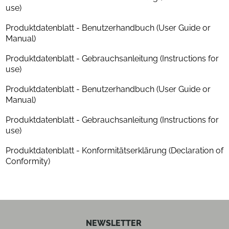
Tiefe (cm)
33.5
use)
Gewicht (kg)
5.5
Produktdatenblatt - Benutzerhandbuch (User Guide or
Manual)
Filz-Plattentellerbelag
ja
Produktdatenblatt - Gebrauchsanleitung (Instructions for
use)
Funktionen
Produktdatenblatt - Benutzerhandbuch (User Guide or
Anti-Skating Einstellung
ja
Manual)
Produktdatenblatt - Gebrauchsanleitung (Instructions for
Konstruktionsmerkmale
use)
Antriebsart
Riemenantrieb
Produktdatenblatt - Konformitätserklärung (Declaration of
Conformity)
NEWSLETTER