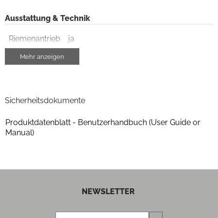
Ausstattung & Technik
Riemenantrieb
ja
Mehr anzeigen
Gehäuseeigenschaften
Breite (cm)
46.2
Sicherheitsdokumente
Höhe (cm)
13.1
Produktdatenblatt - Benutzerhandbuch (User Guide or
Tiefe (cm)
35.1
Manual)
Gewicht (kg)
10.5
Plattentellermaterial
Alu-Plattenteller
NEWSLETTER
Filz-Plattentellerbelag
ja