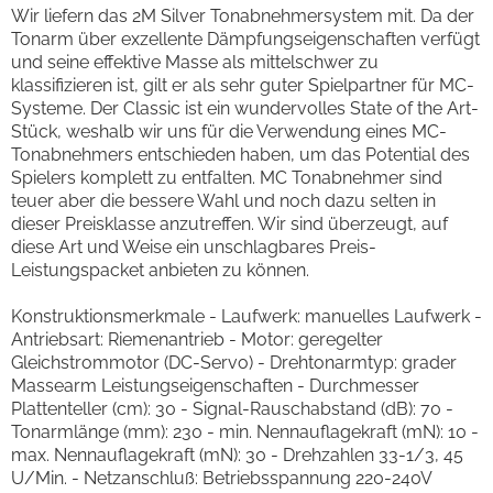
Wir liefern das 2M Silver Tonabnehmersystem mit. Da der
Tonarm über exzellente Dämpfungseigenschaften verfügt
und seine effektive Masse als mittelschwer zu
klassifizieren ist, gilt er als sehr guter Spielpartner für MC-
Systeme. Der Classic ist ein wundervolles State of the Art-
Stück, weshalb wir uns für die Verwendung eines MC-
Tonabnehmers entschieden haben, um das Potential des
Spielers komplett zu entfalten. MC Tonabnehmer sind
teuer aber die bessere Wahl und noch dazu selten in
dieser Preisklasse anzutreffen. Wir sind überzeugt, auf
diese Art und Weise ein unschlagbares Preis-
Leistungspacket anbieten zu können.
Konstruktionsmerkmale - Laufwerk: manuelles Laufwerk -
Antriebsart: Riemenantrieb - Motor: geregelter
Gleichstrommotor (DC-Servo) - Drehtonarmtyp: grader
Massearm Leistungseigenschaften - Durchmesser
Plattenteller (cm): 30 - Signal-Rauschabstand (dB): 70 -
Tonarmlänge (mm): 230 - min. Nennauflagekraft (mN): 10 -
max. Nennauflagekraft (mN): 30 - Drehzahlen 33-1/3, 45
U/Min. - Netzanschluß: Betriebsspannung 220-240V