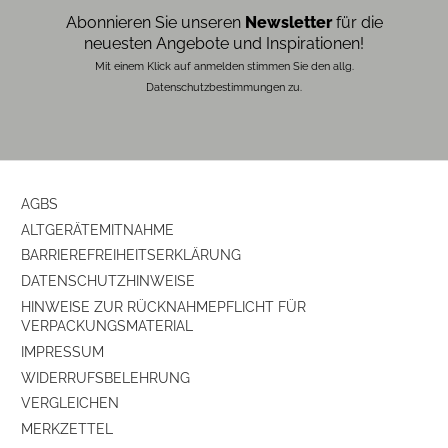
Abonnieren Sie unseren
Newsletter
für die
Gehäusekonstruktion
resonanzarmes Holzgehäuse
neuesten Angebote und Inspirationen!
Mit einem Klick auf anmelden stimmen Sie den allg.
Datenschutzbestimmungen zu.
AGBS
ALTGERÄTEMITNAHME
BARRIEREFREIHEITSERKLÄRUNG
DATENSCHUTZHINWEISE
HINWEISE ZUR RÜCKNAHMEPFLICHT FÜR
VERPACKUNGSMATERIAL
IMPRESSUM
WIDERRUFSBELEHRUNG
VERGLEICHEN
MERKZETTEL