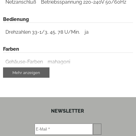
Netzanschluß
Betriebsspannung 220-240V 50/60Hz
Bedienung
Drehzahlen 33-1/3, 45, 78 U/Min.
ja
Farben
Gehäuse-Farben
mahagoni
Mehr anzeigen
Gehäuseeigenschaften
Breite (cm)
48
Höhe (cm)
23.5
NEWSLETTER
Tiefe (cm)
40
Gewicht (kg)
18