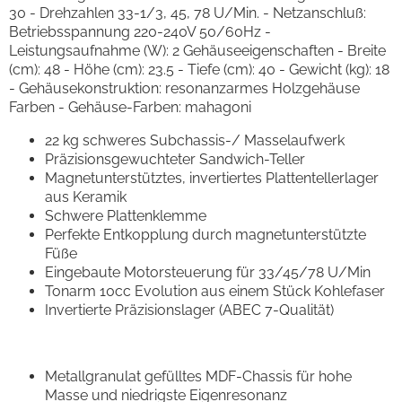
30 - Drehzahlen 33-1/3, 45, 78 U/Min. - Netzanschluß:
Betriebsspannung 220-240V 50/60Hz -
Leistungsaufnahme (W): 2 Gehäuseeigenschaften - Breite
(cm): 48 - Höhe (cm): 23.5 - Tiefe (cm): 40 - Gewicht (kg): 18
- Gehäusekonstruktion: resonanzarmes Holzgehäuse
Farben - Gehäuse-Farben: mahagoni
22 kg schweres Subchassis-/ Masselaufwerk
Präzisionsgewuchteter Sandwich-Teller
Magnetunterstütztes, invertiertes Plattentellerlager
aus Keramik
Schwere Plattenklemme
Perfekte Entkopplung durch magnetunterstützte
Füße
Eingebaute Motorsteuerung für 33/45/78 U/Min
Tonarm 10cc Evolution aus einem Stück Kohlefaser
Invertierte Präzisionslager (ABEC 7-Qualität)
Metallgranulat gefülltes MDF-Chassis für hohe
Masse und niedrigste Eigenresonanz