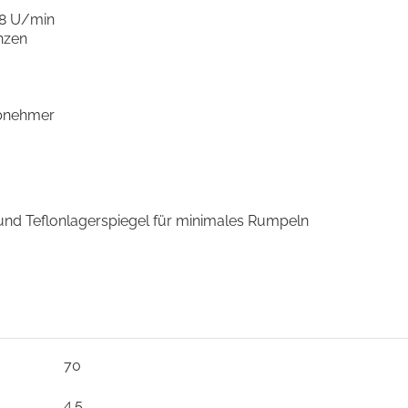
78 U/min
nzen
abnehmer
und Teflonlagerspiegel für minimales Rumpeln
70
4.5