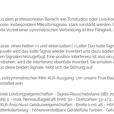
dem professionellen Bereich wie Tonstudios oder Live-Konzer
nale, insbesondere Mikrofonsignale, stark verstärkt werden. G
oße Vorteil einer symmetrischen Verbindung ist ihre Fähigke
se, einen heißen (+) und einen kalten (-) Leiter. Das kalte Sign
seite wird das kalte Signal wieder invertiert und dazu addiert
Signalen hinzugefügt. Eine positive Interferenz ist also ein
hen, wird die Interferenz ebenfalls invertiert. Sie erhalten al
n diese beiden Signale, hebt sich die Störung auf.
einem vollsymmetrischen Mini-XLR-Ausgang. Um unsere True B
tattet sein.
rieb Leistungseigenschaften - Signal-Rauschabstand (dB): 70
(mN): 0 - max. Nennauflagekraft (mN): 30 - Drehzahlen 33-1/3,
LR-Anschluss Gehäuseeigenschaften - Breite (cm): 46 - Höhe (c
z-Plattentellerbelag - höhenverstellbare Gerätefüße Farben - G