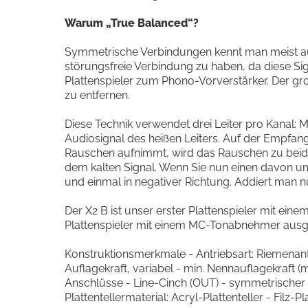
Warum „True Balanced“?
Symmetrische Verbindungen kennt man meist aus 
störungsfreie Verbindung zu haben, da diese Sig
Plattenspieler zum Phono-Vorverstärker. Der gr
zu entfernen.
Diese Technik verwendet drei Leiter pro Kanal: Mas
Audiosignal des heißen Leiters. Auf der Empfangs
Rauschen aufnimmt, wird das Rauschen zu beiden 
dem kalten Signal. Wenn Sie nun einen davon umdre
und einmal in negativer Richtung. Addiert man nu
Der X2 B ist unser erster Plattenspieler mit 
Plattenspieler mit einem MC-Tonabnehmer ausges
Konstruktionsmerkmale - Antriebsart: Riemenant
Auflagekraft, variabel - min. Nennauflagekraft 
Anschlüsse - Line-Cinch (OUT) - symmetrischer X
Plattentellermaterial: Acryl-Plattenteller - Fil