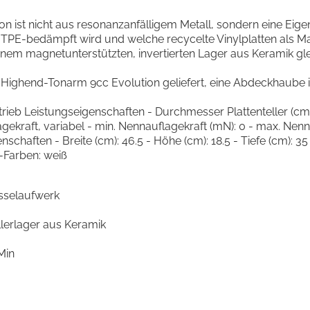
ion ist nicht aus resonanzanfälligem Metall, sondern eine Eige
E-bedämpft wird und welche recycelte Vinylplatten als Matte
einem magnetunterstützten, invertierten Lager aus Keramik glei
Highend-Tonarm 9cc Evolution geliefert, eine Abdeckhaube is
trieb Leistungseigenschaften - Durchmesser Plattenteller (
gekraft, variabel - min. Nennauflagekraft (mN): 0 - max. Nenn
haften - Breite (cm): 46.5 - Höhe (cm): 18.5 - Tiefe (cm): 35 
Farben: weiß
sselaufwerk
llerlager aus Keramik
Min