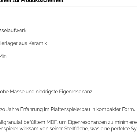
onen zur Produktsicherheit
sselaufwerk
llerlager aus Keramik
Min
 hohe Masse und niedrigste Eigenresonanz
s 20 Jahre Erfahrung im Plattenspielerbau in kompakter Form
tallgranulat befülltem MDF, um Eigenresonanzen zu minimier
spieler wirksam von seiner Stellfläche, was eine perfekte S