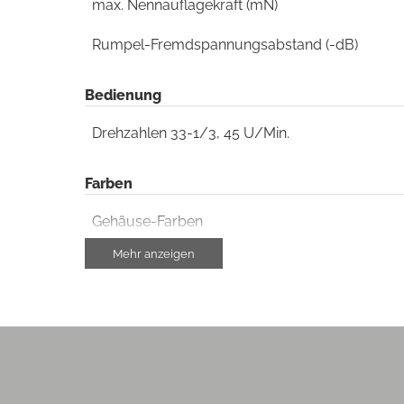
max. Nennauflagekraft (mN)
Rumpel-Fremdspannungsabstand (-dB)
Bedienung
Drehzahlen 33-1/3, 45 U/Min.
Farben
Gehäuse-Farben
Mehr anzeigen
Gehäuseeigenschaften
Farbe
Ausstattung & Technik
Riemenantrieb