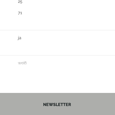
25
71
ja
weiß
weiß
NEWSLETTER
ja