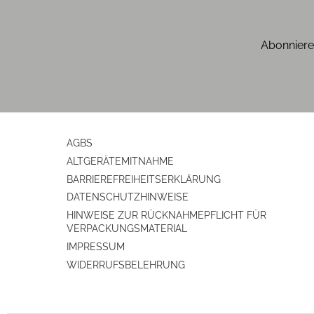
Gehäuseeigenschaften
Abonniere
Breite (cm)
Höhe (cm)
Tiefe (cm)
AGBS
Gewicht (kg)
ALTGERÄTEMITNAHME
BARRIEREFREIHEITSERKLÄRUNG
Gehäusekonstruktion
DATENSCHUTZHINWEISE
HINWEISE ZUR RÜCKNAHMEPFLICHT FÜR
Konstruktionsmerkmale
VERPACKUNGSMATERIAL
IMPRESSUM
Antriebsart
WIDERRUFSBELEHRUNG