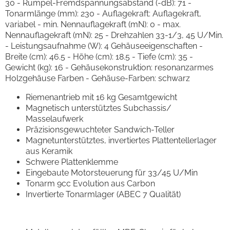
30 - Rumpel-Fremdspannungsabstand (-dB): 71 -
Tonarmlänge (mm): 230 - Auflagekraft: Auflagekraft,
variabel - min. Nennauflagekraft (mN): 0 - max.
Nennauflagekraft (mN): 25 - Drehzahlen 33-1/3, 45 U/Min.
- Leistungsaufnahme (W): 4 Gehäuseeigenschaften -
Breite (cm): 46.5 - Höhe (cm): 18.5 - Tiefe (cm): 35 -
Gewicht (kg): 16 - Gehäusekonstruktion: resonanzarmes
Holzgehäuse Farben - Gehäuse-Farben: schwarz
Riemenantrieb mit 16 kg Gesamtgewicht
Magnetisch unterstütztes Subchassis/
Masselaufwerk
Präzisionsgewuchteter Sandwich-Teller
Magnetunterstütztes, invertiertes Plattentellerlager
aus Keramik
Schwere Plattenklemme
Eingebaute Motorsteuerung für 33/45 U/Min
Tonarm 9cc Evolution aus Carbon
Invertierte Tonarmlager (ABEC 7 Qualität)