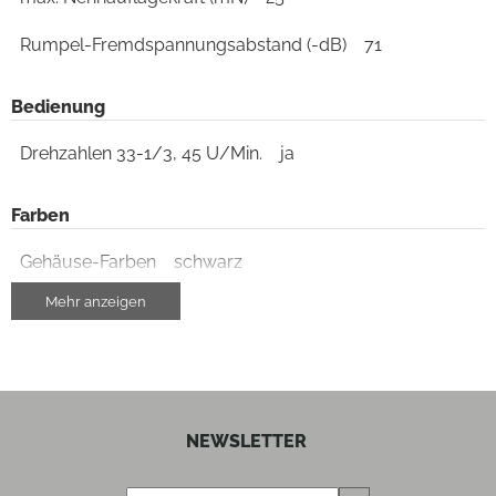
Rumpel-Fremdspannungsabstand (-dB)
71
Bedienung
Drehzahlen 33-1/3, 45 U/Min.
ja
Farben
Gehäuse-Farben
schwarz
Mehr anzeigen
Gehäuseeigenschaften
Farbe
schwarz
Ausstattung & Technik
NEWSLETTER
Riemenantrieb
ja