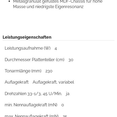
Metallgranulat gefülltes MDF-Chassis für hohe
Masse und niedrigste Eigenresonanz
Leistungseigenschaften
Leistungsaufnahme (W)
4
Durchmesser Plattenteller (cm)
30
Tonarmlänge (mm)
230
Auflagekraft
Auflagekraft, variabel
Drehzahlen 33-1/3, 45 U/Min.
ja
min. Nennauflagekraft (mN)
0
max. Nennauflagekraft (mN)
25