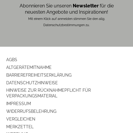
Abonnieren Sie unseren
Newsletter
für die
neuesten Angebote und Inspirationen!
Mit einem Klick auf anmelden stimmen Sie den allg.
Datenschutzbestimmungen zu.
AGBS
ALTGERÄTEMITNAHME
BARRIEREFREIHEITSERKLÄRUNG
DATENSCHUTZHINWEISE
HINWEISE ZUR RÜCKNAHMEPFLICHT FÜR
VERPACKUNGSMATERIAL
IMPRESSUM
WIDERRUFSBELEHRUNG
VERGLEICHEN
MERKZETTEL