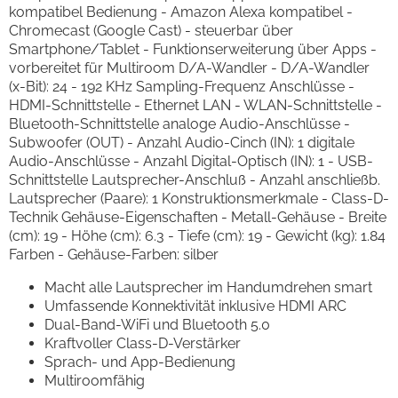
kompatibel Bedienung - Amazon Alexa kompatibel -
Chromecast (Google Cast) - steuerbar über
Smartphone/Tablet - Funktionserweiterung über Apps -
vorbereitet für Multiroom D/A-Wandler - D/A-Wandler
(x-Bit): 24 - 192 KHz Sampling-Frequenz Anschlüsse -
HDMI-Schnittstelle - Ethernet LAN - WLAN-Schnittstelle -
Bluetooth-Schnittstelle analoge Audio-Anschlüsse -
Subwoofer (OUT) - Anzahl Audio-Cinch (IN): 1 digitale
Audio-Anschlüsse - Anzahl Digital-Optisch (IN): 1 - USB-
Schnittstelle Lautsprecher-Anschluß - Anzahl anschließb.
Lautsprecher (Paare): 1 Konstruktionsmerkmale - Class-D-
Technik Gehäuse-Eigenschaften - Metall-Gehäuse - Breite
(cm): 19 - Höhe (cm): 6.3 - Tiefe (cm): 19 - Gewicht (kg): 1.84
Farben - Gehäuse-Farben: silber
Macht alle Lautsprecher im Handumdrehen smart
Umfassende Konnektivität inklusive HDMI ARC
Dual-Band-WiFi und Bluetooth 5.0
Kraftvoller Class-D-Verstärker
Sprach- und App-Bedienung
Multiroomfähig