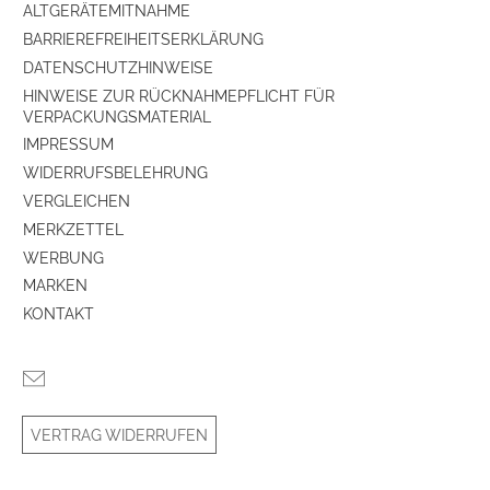
ALTGERÄTEMITNAHME
Produkttyp
BARRIEREFREIHEITSERKLÄRUNG
DATENSCHUTZHINWEISE
Produkttyp
Vollverstärker
HINWEISE ZUR RÜCKNAHMEPFLICHT FÜR
VERPACKUNGSMATERIAL
analoge Audio-Anschlüsse
IMPRESSUM
WIDERRUFSBELEHRUNG
Anzahl Audio-Cinch (IN)
1
VERGLEICHEN
MERKZETTEL
Subwoofer (OUT)
ja
WERBUNG
MARKEN
D/A-Wandler
KONTAKT
D/A-Wandler (x-Bit)
24
192 KHz Sampling-Frequenz
ja
VERTRAG WIDERRUFEN
digitale Audio-Anschlüsse