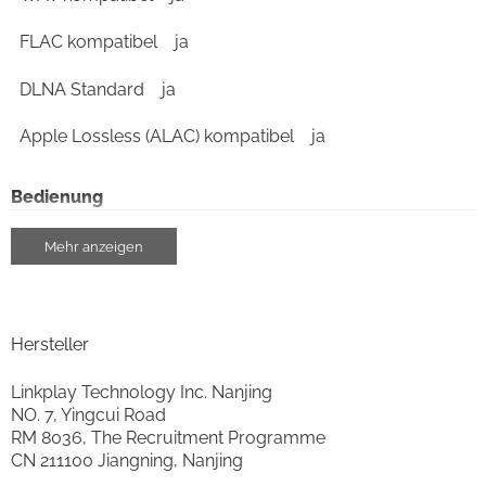
FLAC kompatibel
ja
DLNA Standard
ja
Apple Lossless (ALAC) kompatibel
ja
Bedienung
Amazon Alexa kompatibel
ja
Mehr anzeigen
steuerbar über Smartphone/Tablet
ja
Chromecast (Google Cast)
ja
Hersteller
Funktionserweiterung über Apps
ja
Linkplay Technology Inc. Nanjing
NO. 7, Yingcui Road
vorbereitet für Multiroom
ja
RM 8036, The Recruitment Programme
CN 211100 Jiangning, Nanjing