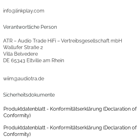
Anschlüsse
info@linkplay.com
WLAN-Schnittstelle
ja
Verantwortliche Person
Bluetooth-Schnittstelle
ja
ATR – Audio Trade HiFi – Vertreibsgesellschaft mbH
Ethernet LAN
ja
Wallufer Straße 2
Villa Belvedere
Schnittstellen
DE 65343 Eltville am Rhein
Ethernet-Schnittstelle
Ethernet-Schnittstelle
wiim@audiotra.de
USB-Schnittstelle
ja
Sicherheitsdokumente
Subwoofer Ausgang
ja
Produktdatenblatt - Konformitätserklärung (Declaration of
WLAN-Schnittstelle
ja
Conformity)
Bluetooth-Schnittstelle
ja
Produktdatenblatt - Konformitätserklärung (Declaration of
Conformity)