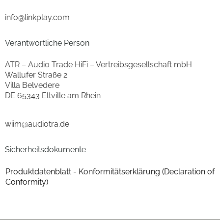
Display am Gerät
ja
info@linkplay.com
Equalizer
ja
Verantwortliche Person
Google Assistant kompatibel
ja
ATR – Audio Trade HiFi – Vertreibsgesellschaft mbH
Wallufer Straße 2
Anschlüsse
Villa Belvedere
DE 65343 Eltville am Rhein
Aux (IN)
ja
WLAN-Schnittstelle
ja
wiim@audiotra.de
Bluetooth-Schnittstelle
ja
Sicherheitsdokumente
Ethernet LAN
ja
Produktdatenblatt - Konformitätserklärung (Declaration of
Conformity)
Bedienung
Sprachsteuerung
ja