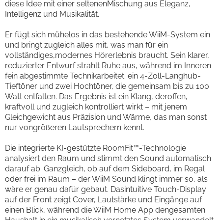
diese Idee mit einer seltenenMischung aus Eleganz,
Intelligenz und Musikalität.
Er fügt sich mühelos in das bestehende WiiM-System ein
und bringt zugleich alles mit, was man für ein
vollständiges,modernes Hörerlebnis braucht. Sein klarer,
reduzierter Entwurf strahlt Ruhe aus, während im Inneren
fein abgestimmte Technikarbeitet: ein 4-Zoll-Langhub-
Tieftöner und zwei Hochtöner, die gemeinsam bis zu 100
Watt entfalten. Das Ergebnis ist ein Klang, deroffen,
kraftvoll und zugleich kontrolliert wirkt – mit jenem
Gleichgewicht aus Präzision und Wärme, das man sonst
nur vongrößeren Lautsprechern kennt.
Die integrierte KI-gestützte RoomFit™-Technologie
analysiert den Raum und stimmt den Sound automatisch
darauf ab. Ganzgleich, ob auf dem Sideboard, im Regal
oder frei im Raum – der WiiM Sound klingt immer so, als
wäre er genau dafür gebaut. Dasintuitive Touch-Display
auf der Front zeigt Cover, Lautstärke und Eingänge auf
einen Blick, während die WiiM Home App dengesamten