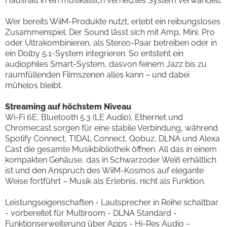
Haushalt in ein musikalisch vernetztes System verwandelt.
Wer bereits WiiM-Produkte nutzt, erlebt ein reibungsloses
Zusammenspiel: Der Sound lässt sich mit Amp, Mini, Pro
oder Ultrakombinieren, als Stereo-Paar betreiben oder in
ein Dolby 5.1-System integrieren. So entsteht ein
audiophiles Smart-System, dasvon feinem Jazz bis zu
raumfüllenden Filmszenen alles kann – und dabei
mühelos bleibt.
Streaming auf höchstem Niveau
Wi-Fi 6E, Bluetooth 5.3 (LE Audio), Ethernet und
Chromecast sorgen für eine stabile Verbindung, während
Spotify Connect, TIDAL Connect, Qobuz, DLNA und Alexa
Cast die gesamte Musikbibliothek öffnen. All das in einem
kompakten Gehäuse, das in Schwarzoder Weiß erhältlich
ist und den Anspruch des WiiM-Kosmos auf elegante
Weise fortführt – Musik als Erlebnis, nicht als Funktion.
Leistungseigenschaften - Lautsprecher in Reihe schaltbar
- vorbereitet für Multiroom - DLNA Standard -
Funktionserweiterung über Apps - Hi-Res Audio -