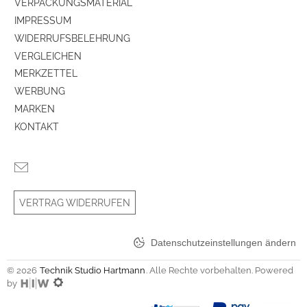
VERPACKUNGSMATERIAL
IMPRESSUM
Farben
WIDERRUFSBELEHRUNG
VERGLEICHEN
Gehäuse-Farben
schwarz
MERKZETTEL
WERBUNG
Gehäuseeigenschaften
MARKEN
Anzahl der Lautsprecherboxen
1
KONTAKT
Farbe
schwarz
Ausstattung & Technik
VERTRAG WIDERRUFEN
Stereo-Ton über eingebaute Lautsprecher
ja
Datenschutzeinstellungen ändern
Multiroom fähig
ja
© 2026
Technik Studio Hartmann
. Alle Rechte vorbehalten. Powered
by