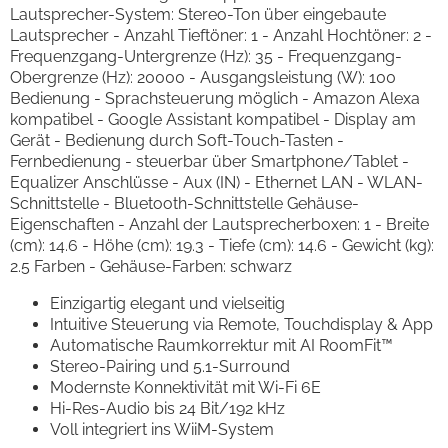
Lautsprecher-System: Stereo-Ton über eingebaute
Lautsprecher - Anzahl Tieftöner: 1 - Anzahl Hochtöner: 2 -
Frequenzgang-Untergrenze (Hz): 35 - Frequenzgang-
Obergrenze (Hz): 20000 - Ausgangsleistung (W): 100
Bedienung - Sprachsteuerung möglich - Amazon Alexa
kompatibel - Google Assistant kompatibel - Display am
Gerät - Bedienung durch Soft-Touch-Tasten -
Fernbedienung - steuerbar über Smartphone/Tablet -
Equalizer Anschlüsse - Aux (IN) - Ethernet LAN - WLAN-
Schnittstelle - Bluetooth-Schnittstelle Gehäuse-
Eigenschaften - Anzahl der Lautsprecherboxen: 1 - Breite
(cm): 14.6 - Höhe (cm): 19.3 - Tiefe (cm): 14.6 - Gewicht (kg):
2.5 Farben - Gehäuse-Farben: schwarz
Einzigartig elegant und vielseitig
Intuitive Steuerung via Remote, Touchdisplay & App
Automatische Raumkorrektur mit AI RoomFit™
Stereo-Pairing und 5.1-Surround
Modernste Konnektivität mit Wi-Fi 6E
Hi-Res-Audio bis 24 Bit/192 kHz
Voll integriert ins WiiM-System