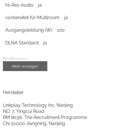
Hi-Res Audio
ja
vorbereitet für Multiroom
ja
Ausgangsleistung (W)
100
DLNA Standard
ja
Bedienung
Mehr anzeigen
Sprachsteuerung möglich
ja
Amazon Alexa kompatibel
ja
Hersteller
Bedienung durch Soft-Touch-Tasten
ja
Linkplay Technology Inc. Nanjing
steuerbar über Smartphone/Tablet
ja
NO. 7, Yingcui Road
RM 8036, The Recruitment Programme
Fernbedienung
ja
CN 211100 Jiangning, Nanjing