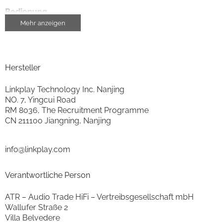
Bedienung
Mehr anzeigen
steuerbar über Smartphone/Tablet
ja
Gehäuse-Eigenschaften
Hersteller
Breite (cm)
14
Linkplay Technology Inc. Nanjing
NO. 7, Yingcui Road
Höhe (cm)
4.2
RM 8036, The Recruitment Programme
CN 211100 Jiangning, Nanjing
Tiefe (cm)
14
Gewicht (kg)
0.4
info@linkplay.com
Schnittstellen
Verantwortliche Person
Ethernet-Schnittstelle
Ethernet-Schnittstelle
ATR – Audio Trade HiFi – Vertreibsgesellschaft mbH
Wallufer Straße 2
WLAN-Schnittstelle
ja
Villa Belvedere