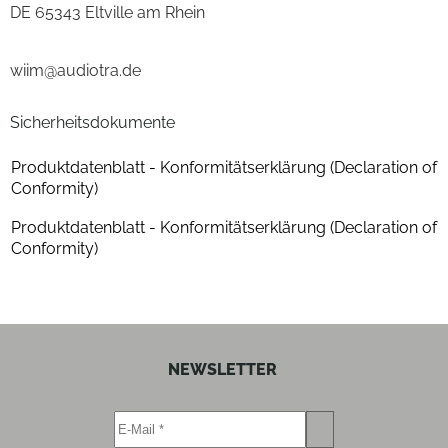
DE 65343 Eltville am Rhein
Bluetooth-Schnittstelle
ja
wiim@audiotra.de
Farben
Sicherheitsdokumente
Gehäuse-Farben
schwarz
Produktdatenblatt - Konformitätserklärung (Declaration of
Gehäuseeigenschaften
Conformity)
Farbe
schwarz
Produktdatenblatt - Konformitätserklärung (Declaration of
Conformity)
Ausstattung & Technik
Upnp (Universal plug & play)
ja
Airplay
ja
NEWSLETTER
Leistungseigenschaften/Verstärker