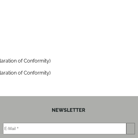
Ethernet-Schnittstelle
ja
ja
aration of Conformity)
aration of Conformity)
silber
silber
NEWSLETTER
0.00018