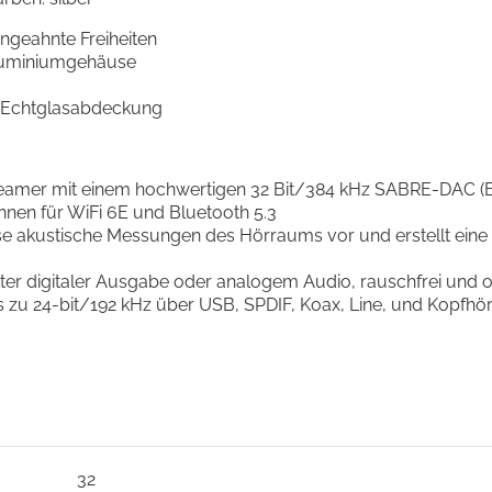
ngeahnte Freiheiten
Aluminiumgehäuse
t Echtglasabdeckung
kstreamer mit einem hochwertigen 32 Bit/384 kHz SABRE-DAC 
ennen für WiFi 6E und Bluetooth 5.3
zise akustische Messungen des Hörraums vor und erstellt e
kter digitaler Ausgabe oder analogem Audio, rauschfrei und
s zu 24-bit/192 kHz über USB, SPDIF, Koax, Line, und Kopfh
32