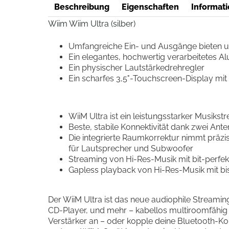
Beschreibung
Eigenschaften
Informati
Wiim Wiim Ultra (silber)
Umfangreiche Ein- und Ausgänge bieten u
Ein elegantes, hochwertig verarbeitetes 
Ein physischer Lautstärkedrehregler
Ein scharfes 3,5"-Touchscreen-Display mi
WiiM Ultra ist ein leistungsstarker Musi
Beste, stabile Konnektivität dank zwei Ant
Die integrierte Raumkorrektur nimmt prä
für Lautsprecher und Subwoofer
Streaming von Hi-Res-Musik mit bit-perfe
Gapless playback von Hi-Res-Musik mit bi
Der WiiM Ultra ist das neue audiophile Streaming
CD-Player, und mehr – kabellos multiroomfähig
Verstärker an – oder kopple deine Bluetooth-Ko