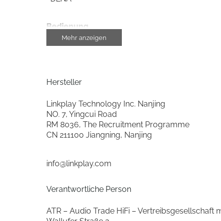
Bedienung
Mehr anzeigen
steuerbar über Smartphone/Tablet
Display-Anzeige
Hersteller
Gehäuse-Eigenschaften
Linkplay Technology Inc. Nanjing
NO. 7, Yingcui Road
Breite (cm)
RM 8036, The Recruitment Programme
CN 211100 Jiangning, Nanjing
Höhe (cm)
Tiefe (cm)
info@linkplay.com
Gewicht (kg)
Verantwortliche Person
Metall-Gehäuse
ATR – Audio Trade HiFi – Vertreibsgesellschaft