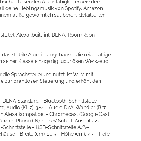
 hochauflösenden Audiofähigkeiten wie dem
all deine Lieblingsmusik von Spotify, Amazon
nem außergewöhnlich sauberen, detaillierten
Lite), Alexa (built-in), DLNA, Roon (Roon
das stabile Aluminiumgehäuse, die reichhaltige
seiner Klasse einzigartig luxuriösen Werkzeug.
ie Sprachsteuerung nutzt, ist WiiM mit
ive zur drahtlosen Steuerung und erhöht den
 - DLNA Standard - Bluetooth-Schnittstelle
 Audio (KHz): 384 - Audio D/A-Wandler (Bit):
on Alexa kompatibel - Chromecast (Google Cast)
nzahl Phono (IN): 1 - 12V Schalt-Anschluss
N-Schnittstelle - USB-Schnittstelle A/V-
se - Breite (cm): 20.5 - Höhe (cm): 7.3 - Tiefe