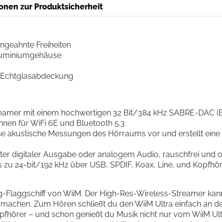
onen zur Produktsicherheit
ngeahnte Freiheiten
Aluminiumgehäuse
t Echtglasabdeckung
kstreamer mit einem hochwertigen 32 Bit/384 kHz SABRE-DAC 
ennen für WiFi 6E und Bluetooth 5.3
zise akustische Messungen des Hörraums vor und erstellt e
kter digitaler Ausgabe oder analogem Audio, rauschfrei und
s zu 24-bit/192 kHz über USB, SPDIF, Koax, Line, und Kopfh
-Flaggschiff von WiiM. Der High-Res-Wireless-Streamer kann al
 machen. Zum Hören schließt du den WiiM Ultra einfach an de
pfhörer – und schon genießt du Musik nicht nur vom WiiM Ult