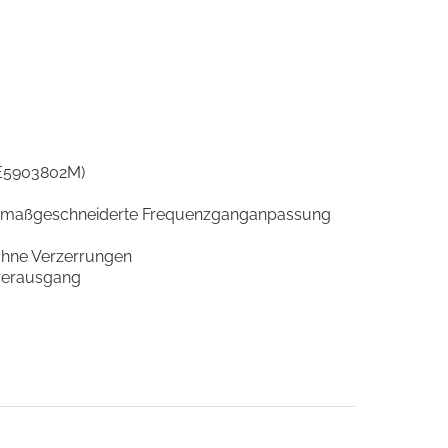
(E5903802M)
ine maßgeschneiderte Frequenzganganpassung
 ohne Verzerrungen
örerausgang