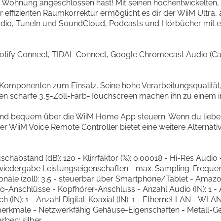
 Wohnung angeschlossen hast! Mit seinen hochentwickelten,
 effizienten Raumkorrektur ermöglicht es dir der WiiM Ultra, 
adio, TuneIn und SoundCloud, Podcasts und Hörbücher mit ei
potify Connect, TIDAL Connect, Google Chromecast Audio (Cast
mponenten zum Einsatz. Seine hohe Verarbeitungsqualität, 
 scharfe 3,5-Zoll-Farb-Touchscreen machen ihn zu einem in 
nd bequem über die WiiM Home App steuern. Wenn du lieber d
r WiiM Voice Remote Controller bietet eine weitere Alternat
chabstand (dB): 120 - Klirrfaktor (%): 0.00018 - Hi-Res Audio
iedergabe Leistungseigenschaften - max. Sampling-Frequenz,
onale (zoll): 3.5 - steuerbar über Smartphone/Tablet - Amaz
Anschlüsse - Kopfhörer-Anschluss - Anzahl Audio (IN): 1 - A
h (IN): 1 - Anzahl Digital-Koaxial (IN): 1 - Ethernet LAN - WLA
rkmale - Netzwerkfähig Gehäuse-Eigenschaften - Metall-Gehäu
rben: silber