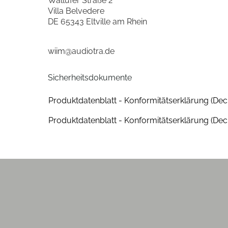
Wallufer Straße 2
Schnittstellen
Villa Belvedere
DE 65343 Eltville am Rhein
Ethernet-Schnittstelle
wiim@audiotra.de
WLAN-Schnittstelle
Bluetooth-Schnittstelle
Sicherheitsdokumente
Produktdatenblatt - Konformitätserklärung (Decl
Farben
Produktdatenblatt - Konformitätserklärung (Decl
Gehäuse-Farben
Gehäuseeigenschaften
Farbe
Leistungseigenschaften/Verstärker
Klirrfaktor (%)