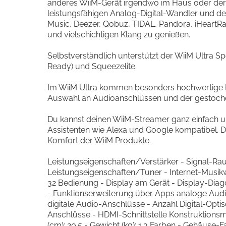
anderes WiiM-Gerät irgendwo im Haus oder der
leistungsfähigen Analog-Digital-Wandler und der
Music, Deezer, Qobuz, TIDAL, Pandora, iHeartR
und vielschichtigen Klang zu genießen.
Selbstverständlich unterstützt der WiiM Ultra S
Ready) und Squeezelite.
Im WiiM Ultra kommen besonders hochwertige Ko
Auswahl an Audioanschlüssen und der gestochen
Du kannst deinen WiiM-Streamer ganz einfach u
Assistenten wie Alexa und Google kompatibel. De
Komfort der WiiM Produkte.
Leistungseigenschaften/Verstärker - Signal-Raus
Leistungseigenschaften/Tuner - Internet-Musikw
32 Bedienung - Display am Gerät - Display-Diag
- Funktionserweiterung über Apps analoge Audio-
digitale Audio-Anschlüsse - Anzahl Digital-Optisc
Anschlüsse - HDMI-Schnittstelle Konstruktionsme
(cm): 20.5 - Gewicht (kg): 1.3 Farben - Gehäuse-Fa